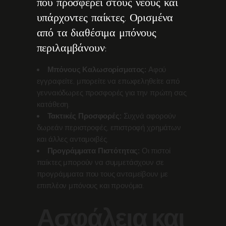
που προσφέρει στους νέους και
υπάρχοντες παίκτες. Ορισμένα
από τα διαθέσιμα μπόνους
περιλαμβάνουν:
Μπόνους Καλωσορίσματος:
Αφού
εγγραφείτε, μπορείτε να επωφεληθείτε από
γενναιόδωρες προσφορές για την πρώτη σας
κατάθεση.
Τακτικές Προσφορές:
Συχνά αφορούν
δωρεάν περιστροφές, επιστροφή χρημάτων
και άλλες ανταμοιβές.
Προγράμματα Πιστότητας:
Οι πιστοί
παίκτες μπορούν να συμμετάσχουν σε
προγράμματα που τους ανταμείβουν με
επιπλέον μπόνους και προνόμια.
Ασφάλεια και