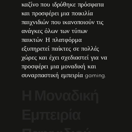
καζίνο που ιδρύθηκε πρόσφατα
και προσφέρει μια ποικιλία
παιχνιδιών που ικανοποιούν τις
ανάγκες όλων των τύπων
παικτών. Η πλατφόρμα
εξυπηρετεί παίκτες σε πολλές
χώρες και έχει σχεδιαστεί για να
προσφέρει μια μοναδική και
συναρπαστική εμπειρία gaming.
Η Μοναδική
Εμπειρία