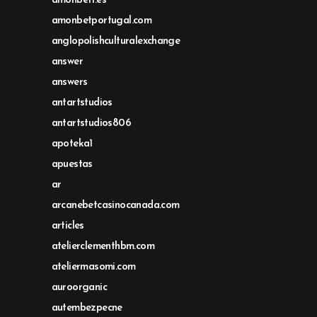
amonbet1.es
amonbetportugal.com
anglopolishculturalexchange
answer
answers
antartstudios
antartstudios806
apoteka1
apuestas
ar
arcanebetcasinocanada.com
articles
atelierclementhbm.com
ateliermasomi.com
auroorganic
autembezpecne