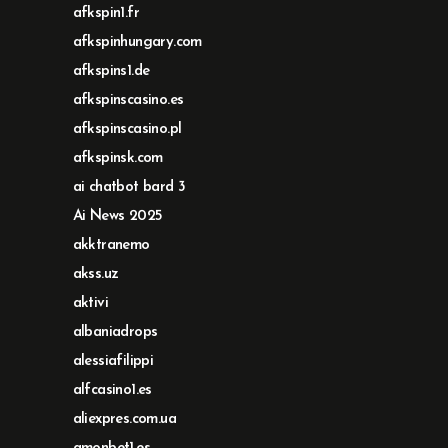
afkspin1.fr
afkspinhungary.com
afkspins1.de
afkspinscasino.es
afkspinscasino.pl
afkspinsk.com
ai chatbot bard 3
Ai News 2025
akktranemo
akss.uz
aktivi
albaniadrops
alessiafilippi
alfcasino1.es
aliexpres.com.ua