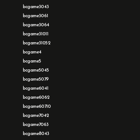
bcgame3043
bcgame3061
bcgame3064
bcgame31011
bcgame31052
bcgame4
bcgame5
bcgame5045
bcgame5079
bcgame6041
bcgame6062
bcgame60710
bcgame7042
bcgame7063
bcgame8043