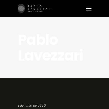
Pablo
Lavezzari
1 de junio de 2026