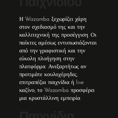
Παιχνιδιού
Η Wazamba ξεχωρίζει χάρη
στον σχεδιασμό της και την
καλλιτεχνική της προσέγγιση. Οι
παίκτες αμέσως εντυπωσιάζονται
από την γραφιστική και την
εύκολη πλοήγηση στην
πλατφόρμα. Ανεξαρτήτως αν
προτιμάτε κουλοχέρηδες,
επιτραπέζια παιχνίδια ή live
καζίνο, το Wazamba προσφέρει
μια κρυστάλλινη εμπειρία.
Παιχνίδια