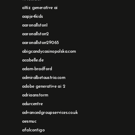
a16z generative ai
aapje4kids
aaronallston1
aaronallston2
aaronallston29065
abigcandycasinopolska.com
acabelle.de
adam-bradford
admiralbetaustria.com
adobe generative ai 2
adriaanstorm
adurcentre
advancedgroupservices.co.uk
aesmuc
afalcontigo