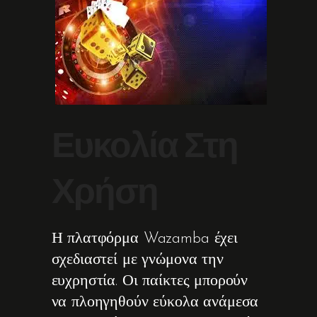
Ευκολία Στη
Χρήση
Η πλατφόρμα Wazamba έχει
σχεδιαστεί με γνώμονα την
ευχρηστία. Οι παίκτες μπορούν
να πλοηγηθούν εύκολα ανάμεσα