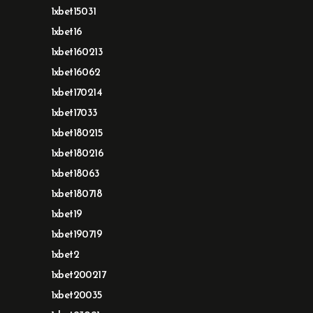
1xbet15031
1xbet16
1xbet160213
1xbet16062
1xbet170214
1xbet17033
1xbet180215
1xbet180216
1xbet18063
1xbet180718
1xbet19
1xbet190719
1xbet2
1xbet200217
1xbet20035