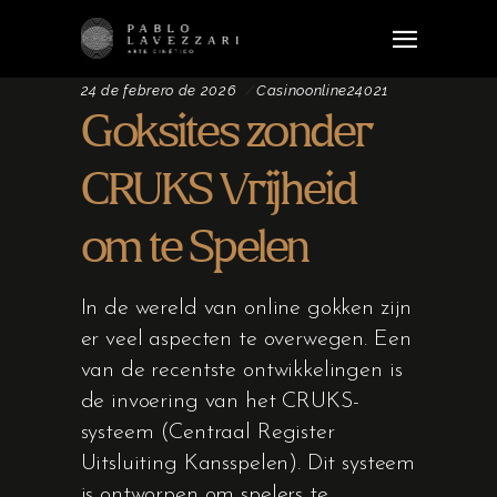
24 de febrero de 2026
Casinoonline24021
Goksites zonder
CRUKS Vrijheid
om te Spelen
In de wereld van online gokken zijn
er veel aspecten te overwegen. Een
van de recentste ontwikkelingen is
de invoering van het CRUKS-
systeem (Centraal Register
Uitsluiting Kansspelen). Dit systeem
is ontworpen om spelers te