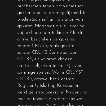
beschermen tegen problematisch
gokken door ze de mogelijkheid te
bieden zich zelf uit te sluiten van
goksites. Maar wat als je liever de
vrijheid hebt om te kiezen? In dit
artikel bespreken we goksites
zonder CRUKS, zoals goksite
zonder CRUKS Casino zonder
CRUKS, en waarom dit een
aantrekkelijke optie kan zijn voor
sommige spelers. Wat is CRUKS?
CRUKS, oftewel het Centraal
Register Uitsluiting Kansspelen,
werd geïntroduceerd in Nederland
met de invoering van de nieuwe
kansspelwet in 2021. Het doel van