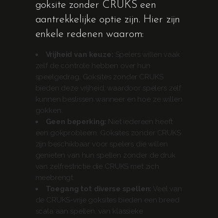
goksite zonder CRUKS een
aantrekkelijke optie zijn. Hier zijn
enkele redenen waarom:
Vrijheid van keuze:
Spelers willen vaak
zelf de controle hebben over hun
speelgedrag. Goksites zonder CRUKS
bieden deze vrijheid, waardoor spelers zelf
kunnen beslissen wanneer en hoe ze willen
gokken.
Geen beperking:
Niet iedereen heeft
een gokprobleem. Goksites zonder CRUKS
zijn beschikbaar voor spelers die willen
genieten van hun spellen zonder de druk
van zelfrestrictie die CRUKS met zich
meebrengt.
Toegang tot diverse spellen:
Veel van
de CRUKS-vrije goksites bieden een breed
scala aan spellen, van klassieke