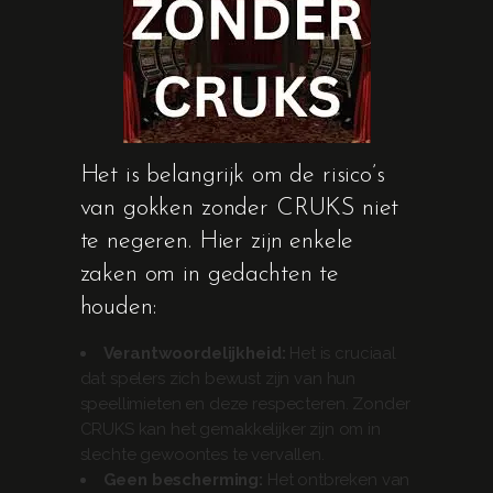
Het is belangrijk om de risico’s
van gokken zonder CRUKS niet
te negeren. Hier zijn enkele
zaken om in gedachten te
houden:
Verantwoordelijkheid:
Het is cruciaal
dat spelers zich bewust zijn van hun
speellimieten en deze respecteren. Zonder
CRUKS kan het gemakkelijker zijn om in
slechte gewoontes te vervallen.
Geen bescherming:
Het ontbreken van