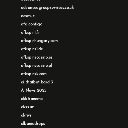
advancedgroupservices.co.uk
aesmuc
afalcontigo
afkspin1.fr
afkspinhungary.com
afkspins1.de
afkspinscasino.es
afkspinscasino.pl
afkspinsk.com
ai chatbot bard 3
Ai News 2025
akktranemo
akss.uz
aktivi
albaniadrops