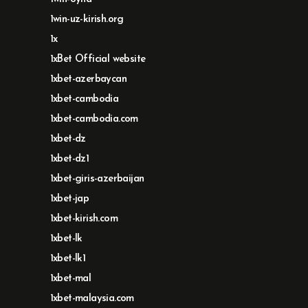
1win-uz-kirish.org
1x
1xBet Official website
1xbet-azerbaycan
1xbet-cambodia
1xbet-cambodia.com
1xbet-dz
1xbet-dz1
1xbet-giris-azerbaijan
1xbet-jap
1xbet-kirish.com
1xbet-lk
1xbet-lk1
1xbet-mal
1xbet-malaysia.com