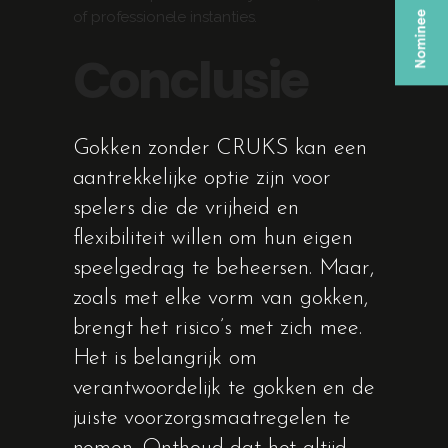
of professionele instanties.
Conclusie
Gokken zonder CRUKS kan een
aantrekkelijke optie zijn voor
spelers die de vrijheid en
flexibiliteit willen om hun eigen
speelgedrag te beheersen. Maar,
zoals met elke vorm van gokken,
brengt het risico’s met zich mee.
Het is belangrijk om
verantwoordelijk te gokken en de
juiste voorzorgsmaatregelen te