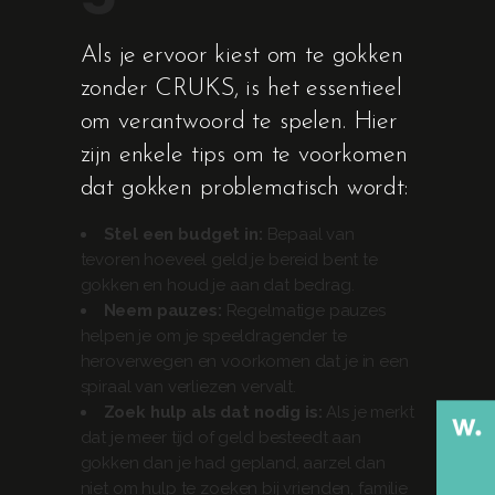
Als je ervoor kiest om te gokken
zonder CRUKS, is het essentieel
om verantwoord te spelen. Hier
zijn enkele tips om te voorkomen
dat gokken problematisch wordt:
Stel een budget in:
Bepaal van
tevoren hoeveel geld je bereid bent te
gokken en houd je aan dat bedrag.
Neem pauzes:
Regelmatige pauzes
helpen je om je speeldragender te
heroverwegen en voorkomen dat je in een
spiraal van verliezen vervalt.
Zoek hulp als dat nodig is:
Als je merkt
dat je meer tijd of geld besteedt aan
gokken dan je had gepland, aarzel dan
niet om hulp te zoeken bij vrienden, familie