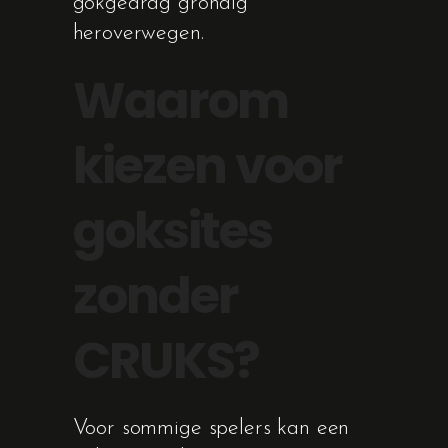
gokgedrag grondig
heroverwegen.
Waarom
kiezen voor
goksites
zonder
CRUKS?
Voor sommige spelers kan een