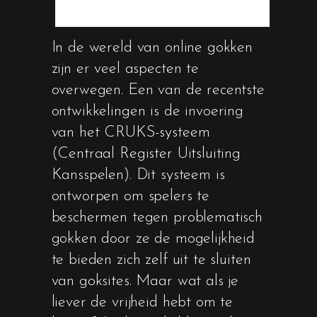
In de wereld van online gokken
zijn er veel aspecten te
overwegen. Een van de recentste
ontwikkelingen is de invoering
van het CRUKS-systeem
(Centraal Register Uitsluiting
Kansspelen). Dit systeem is
ontworpen om spelers te
beschermen tegen problematisch
gokken door ze de mogelijkheid
te bieden zich zelf uit te sluiten
van goksites. Maar wat als je
liever de vrijheid hebt om te