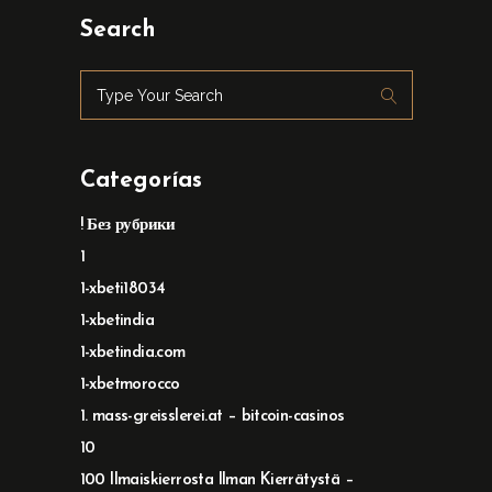
Search
Categorías
! Без рубрики
1
1-xbeti18034
1-xbetindia
1-xbetindia.com
1-xbetmorocco
1. mass-greisslerei.at – bitcoin-casinos
10
100 Ilmaiskierrosta Ilman Kierrätystä –