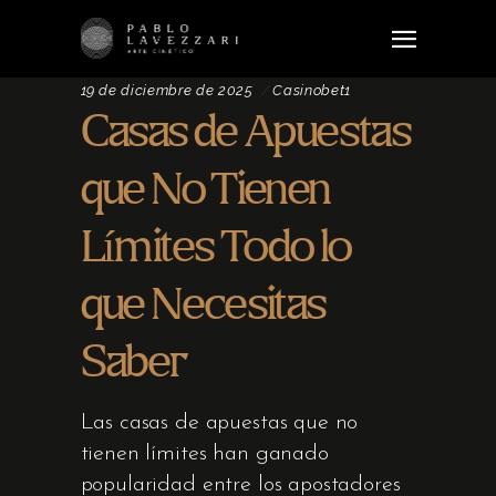
19 de diciembre de 2025
Casinobet1
Casas de Apuestas
que No Tienen
Límites Todo lo
que Necesitas
Saber
Las casas de apuestas que no
tienen límites han ganado
popularidad entre los apostadores