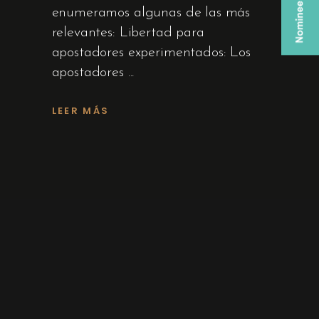
enumeramos algunas de las más
relevantes: Libertad para
apostadores experimentados: Los
apostadores
LEER MÁS