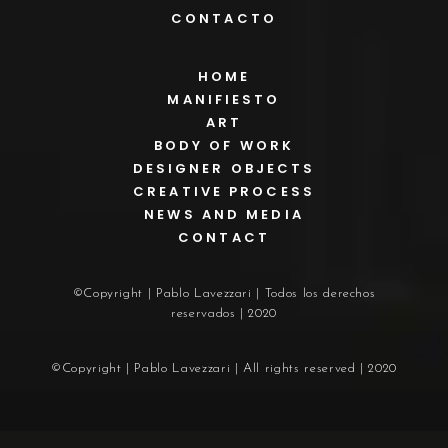
CONTACTO
HOME
MANIFIESTO
ART
BODY OF WORK
DESIGNER OBJECTS
CREATIVE PROCESS
NEWS AND MEDIA
CONTACT
©Copyright | Pablo Lavezzari | Todos los derechos
reservados | 2020
©Copyright | Pablo Lavezzari | All rights reserved | 2020