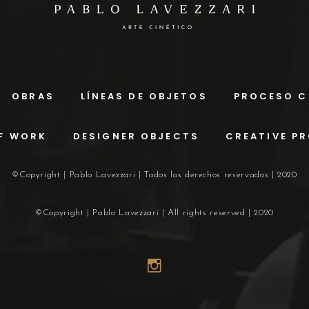
OBRAS
LÍNEAS DE OBJETOS
PROCESO C
F WORK
DESIGNER OBJECTS
CREATIVE P
©Copyright | Pablo Lavezzari | Todos los derechos reservados | 2020
©Copyright | Pablo Lavezzari | All rights reserved | 2020