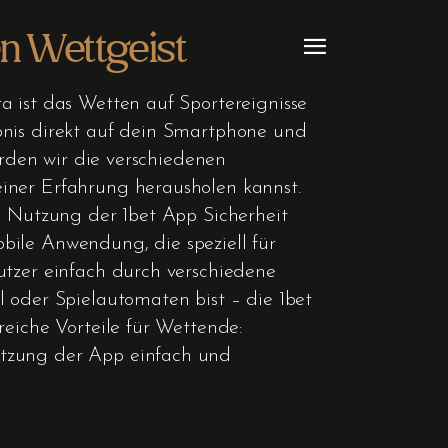
en Wettgeist
a ist das Wetten auf Sportereignisse
bnis direkt auf dein Smartphone und
erden wir die verschiedenen
einer Erfahrung herausholen kannst.
pp Nutzung der 1bet App Sicherheit
bile Anwendung, die speziell für
utzer einfach durch verschiedene
l oder Spielautomaten bist – die 1bet
reiche Vorteile für Wettende:
utzung der App einfach und