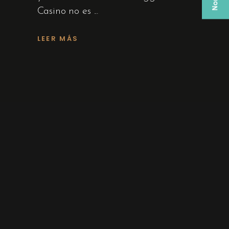
Casino no es
LEER MÁS