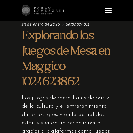
29 de enero de 2026
Betting29011
Explorando los
Juegos de Mesa en
Maggico
1024623862
Los juegos de mesa han sido parte
de la cultura y el entretenimiento
durante siglos, y en la actualidad
están viviendo un renacimiento
gracias a plataformas como Juegos