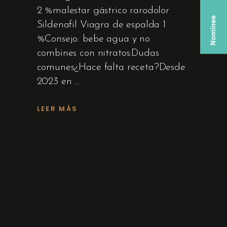
2 %malestar gástrico rarodolor
Sildenafil Viagra de espalda 1
%Consejo: bebe agua y no
combines con nitratos.Dudas
comunes¿Hace falta receta?Desde
2023 en
LEER MÁS