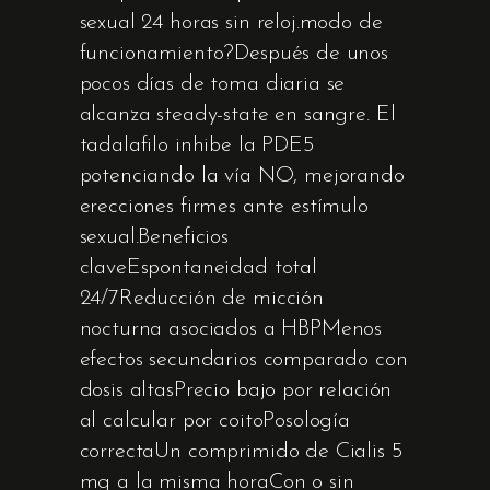
sexual 24 horas sin reloj.modo de
funcionamiento?Después de unos
pocos días de toma diaria se
alcanza steady-state en sangre. El
tadalafilo inhibe la PDE5
potenciando la vía NO, mejorando
erecciones firmes ante estímulo
sexual.Beneficios
claveEspontaneidad total
24/7Reducción de micción
nocturna asociados a HBPMenos
efectos secundarios comparado con
dosis altasPrecio bajo por relación
al calcular por coitoPosología
correctaUn comprimido de Cialis 5
mg a la misma horaCon o sin