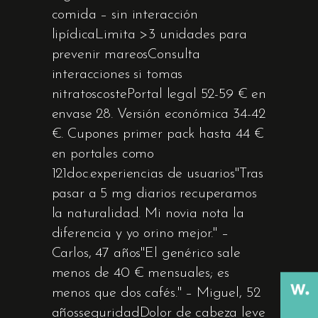
comida – sin interacción
lipídicaLimita >3 unidades para
prevenir mareosConsulta
interacciones si tomas
nitratoscostePortal legal 52-59 € en
envase 28. Versión económica 34-42
€. Cupones primer pack hasta 44 €
en portales como
121doc.experiencias de usuarios"Tras
pasar a 5 mg diarios recuperamos
la naturalidad. Mi novia nota la
diferencia y yo orino mejor." –
Carlos, 47 años"El genérico sale
menos de 40 € mensuales; es
menos que dos cafés." – Miguel, 52
añosseguridadDolor de cabeza leve