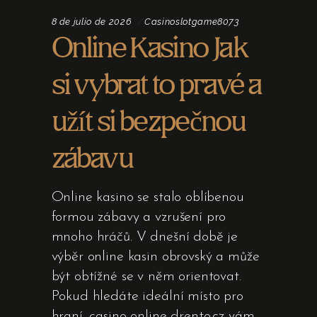
8 de julio de 2026
Casinoslotgame8073
Online Kasino Jak
si vybrat to pravé a
užít si bezpečnou
zábavu
Online kasino se stalo oblíbenou
formou zábavy a vzrušení pro
mnoho hráčů. V dnešní době je
výběr online kasin obrovský a může
být obtížné se v něm orientovat.
Pokud hledáte ideální místo pro
hraní, casino online drento.cz vám