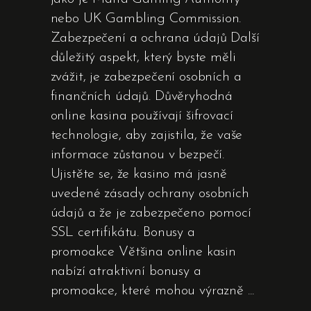
nebo UK Gambling Commission.
Zabezpečení a ochrana údajů Další
důležitý aspekt, který byste měli
zvážit, je zabezpečení osobních a
finančních údajů. Důvěryhodná
online kasina používají šifrovací
technologie, aby zajistila, že vaše
informace zůstanou v bezpečí.
Ujistěte se, že kasino má jasně
uvedené zásady ochrany osobních
údajů a že je zabezpečeno pomocí
SSL certifikátu. Bonusy a
promoakce Většina online kasin
nabízí atraktivní bonusy a
promoakce, které mohou výrazně