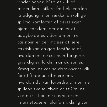
vinder penge. Med et klik på
musen kan spillere fra hele verden
få adgang til en række forskellige
spil fra komforten af deres eget
hjem. For dem, der ønsker at
uddybe deres viden om online
casinoer, er der masser at lære.
Faktisk kan en god forståelse af,
hvordan online casinoer fungerer,
give dig en fordel, når du spiller.
Besøg online casino dansk-svensk.dk
for at finde ud af mere om,
hvordan du kan forbedre din online
spilleoplevelse. Hvad er et Online
Casino? Et online casino er en
internetbaseret platform, der giver