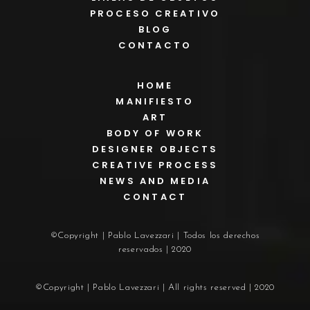
PROCESO CREATIVO
BLOG
CONTACTO
HOME
MANIFIESTO
ART
BODY OF WORK
DESIGNER OBJECTS
CREATIVE PROCESS
NEWS AND MEDIA
CONTACT
©Copyright | Pablo Lavezzari | Todos los derechos
reservados | 2020
©Copyright | Pablo Lavezzari | All rights reserved | 2020