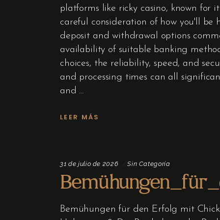
platforms like ricky casino, known for i
careful consideration of how you'll be 
deposit and withdrawal options commonl
availability of suitable banking metho
choices, the reliability, speed, and se
and processing times can all significa
and
LEER MÁS
31 de julio de 2026
Sin Categoría
Bemühungen_für_d
Bemühungen für den Erfolg mit Chick