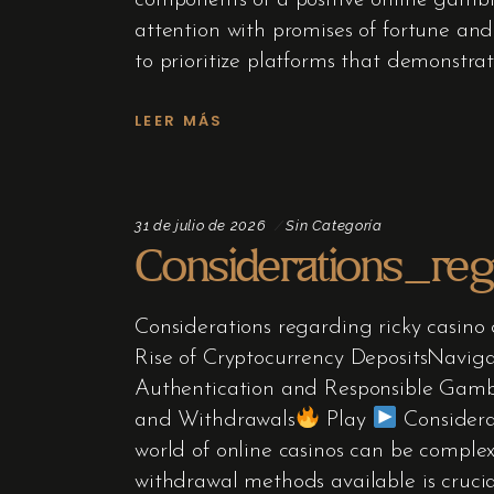
components of a positive online gambl
attention with promises of fortune and
to prioritize platforms that demonstr
LEER MÁS
31 de julio de 2026
Sin Categoría
Considerations_re
Considerations regarding ricky casi
Rise of Cryptocurrency DepositsNavig
Authentication and Responsible Gambl
and Withdrawals
Play
Considera
world of online casinos can be comple
withdrawal methods available is cruci