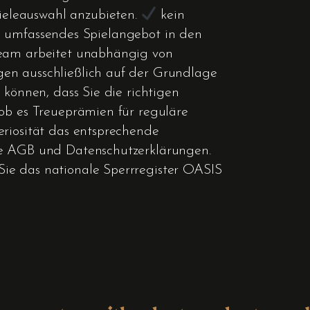
ieleauswahl anzubieten.
kein
d umfassendes Spielangebot in den
steam arbeitet unabhängig von
gen ausschließlich auf der Grundlage
 können, dass Sie die richtigen
 ob es Treueprämien für reguläre
eriosität das entsprechende
che AGB und Datenschutzerklärungen.
Sie das nationale Sperrregister OASIS