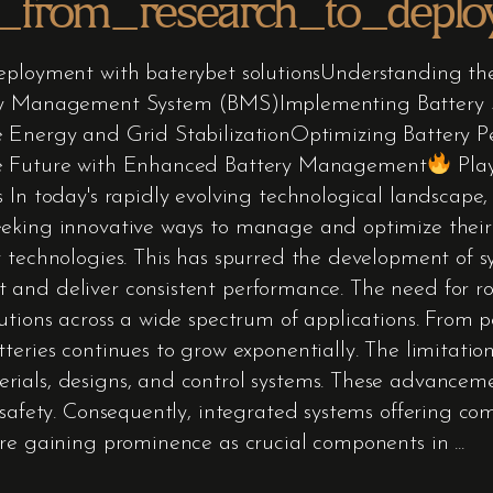
e_from_research_to_deplo
deployment with baterybet solutionsUnderstanding 
ery Management System (BMS)Implementing Battery S
e Energy and Grid StabilizationOptimizing Battery P
he Future with Enhanced Battery Management
Pla
In today's rapidly evolving technological landscape, 
eeking innovative ways to manage and optimize their
 technologies. This has spurred the development of s
and deliver consistent performance. The need for ro
utions across a wide spectrum of applications. From po
eries continues to grow exponentially. The limitation
ials, designs, and control systems. These advancemen
d safety. Consequently, integrated systems offering 
are gaining prominence as crucial components in