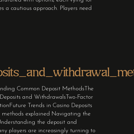
turated with options, each vying for
tes a cautious approach. Players need
posits_and_withdrawal_me
rstanding Common Deposit MethodsThe
 Deposits and WithdrawalsTwo-Factor
ionFuture Trends in Casino Deposits
l methods explained Navigating the
 Understanding the deposit and
y players are increasingly turning to