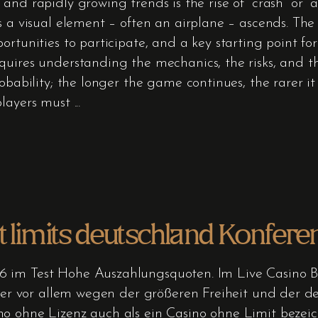
nd rapidly growing trends is the rise of “crash” or “
 a visual element – often an airplane – ascends. The p
ortunities to participate, and a key starting point f
quires understanding the mechanics, the risks, and t
obability; the longer the game continues, the rarer i
players must
t limits deutschland Konfere
 im Test Hohe Auszahlungsquoten. Im Live Casino Be
eter vor allem wegen der größeren Freiheit und der d
no ohne Lizenz auch als ein Casino ohne Limit bezei