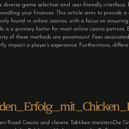
ts diverse game selection and user-friendly interface, 
handling your finances. This article aims to provide 
y found in online casinos, with a focus on ensuring 
ds is a primary factor for most online casino patrons.
curity of these methods are paramount. Fees associated
ntly impact a player’s experience. Furthermore, differ
en_Erfolg_mit_Chicken_R
en Road Casino und clevere Taktiken meisternDie G