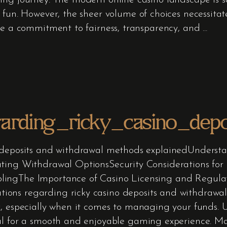
ing journey. The modern online casino landscape is sa
 fun. However, the sheer volume of choices necessita
ate a commitment to fairness, transparency, and
garding_ricky_casino_de
no deposits and withdrawal methods explainedUnde
ating Withdrawal OptionsSecurity Considerations for
ingThe Importance of Casino Licensing and Regulat
tions regarding ricky casino deposits and withdrawa
x, especially when it comes to managing your funds.
al for a smooth and enjoyable gaming experience. Man