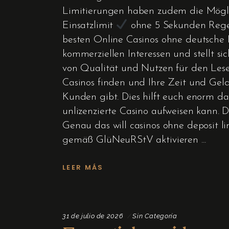
Limitierungen haben zudem die Möglic
Einsatzlimit
ohne 5 Sekunden Regel.
besten Online Casinos ohne deutsche 
kommerziellen Interessen und stellt 
von Qualität und Nutzen für den Leser 
Casinos finden und Ihre Zeit und Geld
Kunden gibt. Dies hilft euch enorm da
unlizenzierte Casino aufweisen kann.
Genau das will casinos ohne deposit 
gemäß GlüNeuRStV aktivieren
LEER MÁS
31 de julio de 2026
Sin Categoría