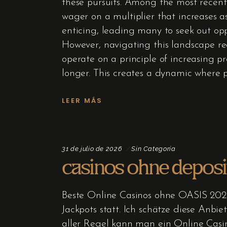
these pursuits. Among the most recent a
wager on a multiplier that increases as
enticing, leading many to seek out opp
However, navigating this landscape re
operate on a principle of increasing pr
longer. This creates a dynamic where 
LEER MÁS
31 de julio de 2026
Sin Categoría
casinos ohne deposi
Beste Online Casinos ohne OASIS 2026
Jackpots statt. Ich schätze diese Anbi
aller Regel kann man ein Online Casi