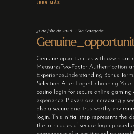
LEER MÁS
31 de julio de 2026
Sin Categoría
Genuine_opportuni
Genuine opportunities with ozwin casi
MeasuresTwo-Factor Authentication an
ExperienceUnderstanding Bonus Term
Selection After LoginEnhancing Your 
casino login for secure online gaming 
experience. Players are increasingly s
also a secure and trustworthy environm
login. This initial step represents th
the intricacies of secure login procedu