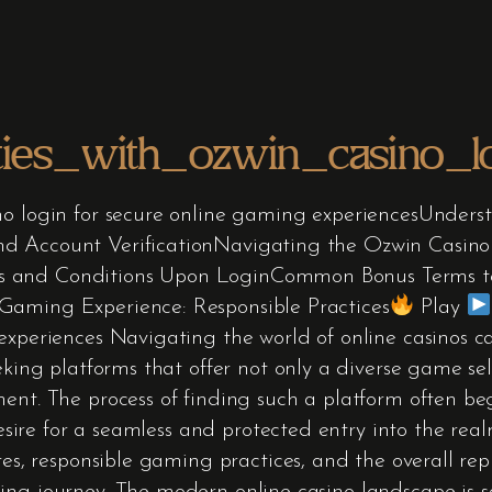
ties_with_ozwin_casino_
no login for secure online gaming experiencesUnders
d Account VerificationNavigating the Ozwin Casino 
s and Conditions Upon LoginCommon Bonus Terms t
Gaming Experience: Responsible Practices
Play
experiences Navigating the world of online casinos ca
eeking platforms that offer not only a diverse game se
ent. The process of finding such a platform often beg
e desire for a seamless and protected entry into the r
res, responsible gaming practices, and the overall rep