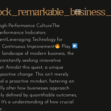
lock_remarkable_business_p
a High-Performance CultureThe
erformance Indicators
entLeveraging Technology for
d Continuous Improvement
Play
ic landscape of modern business, the
constantly seeking innovative
et. Amidst this quest, a unique
ositive change. This isn’t merely
 and a proactive mindset, fostering an
ly alter how businesses approach
olely defined by quantifiable outcomes,
 It's a understanding of how crucial
rs