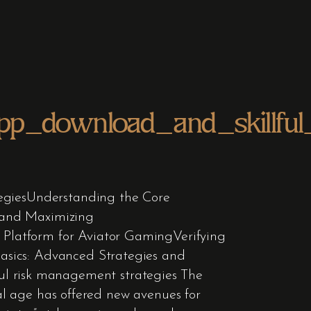
app_download_and_skillfu
tegiesUnderstanding the Core
 and Maximizing
Platform for Aviator GamingVerifying
asics: Advanced Strategies and
ful risk management strategies The
tal age has offered new avenues for