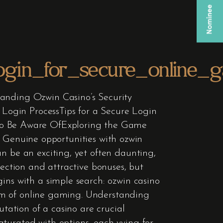
login_for_secure_online_
tanding Ozwin Casino’s Security
Login ProcessTips for a Secure Login
o Be Aware OfExploring the Game
Genuine opportunities with ozwin
n be an exciting, yet often daunting,
lection and attractive bonuses, but
ins with a simple search: ozwin casino
ealm of online gaming. Understanding
utation of a casino are crucial