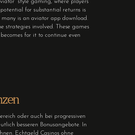
aviator” style gaming, where players
otential for substantial returns is
or many is an aviator app download.
he strategies involved. These games
t becomes for it to continue even
nzen
reich oder auch bei progressiven
eutlich besseren Bonusangebote. In
chnen. Echtgeld Casinos ohne