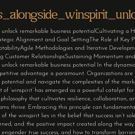
es_alongside_winspirit_un
rit unlock remarkable business potentialCultivating 
rategic Alignment and Goal SettingThe Role of Key P
tabilityAgile Methodologies and Iterative Developm
ng Customer RelationshipsSustaining Momentum an
it unlock remarkable business potential In the dynam
petitive advantage is paramount. Organizations are 
ll potential and navigate the complexities of the mark
f ‘winspirit’ has emerged as a powerful catalyst for p
ic philosophy that cultivates resilience, collaboration,
ms thrive. Embracing this principle can fundamental
f the winspirit lies in the belief that success isn’t s
earned, and the positive impact created along the way.
n engender true success, and how to transform barrie