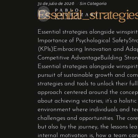
31 de julio de 2026
Sin Categoría
Essential_strategi
Essential strategies alongside winspi
Importance of Psychological SafetySt
(KPIs)Embracing Innovation and Adap
Competitive AdvantageBuilding Stro
Essential strategies alongside winspir
pursuit of sustainable growth and com
strategies and tools to unlock their fu
approach centered around the concept o
about achieving victories; it’s a holist
environment where individuals and tea
challenges and opportunities. The core o
but also by the journey, the lessons l
internal motivation is, how a team ca