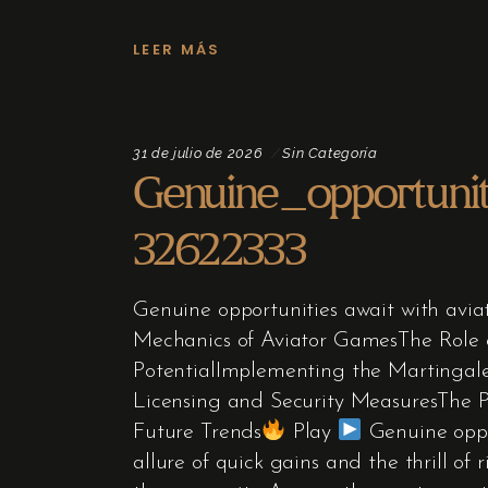
LEER MÁS
31 de julio de 2026
Sin Categoría
Genuine_opportuni
32622333
Genuine opportunities await with avi
Mechanics of Aviator GamesThe Role 
PotentialImplementing the Martingal
Licensing and Security MeasuresThe P
Future Trends
Play
Genuine oppor
allure of quick gains and the thrill of