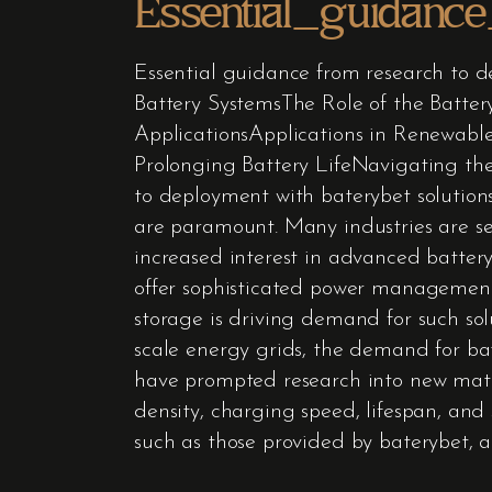
Essential_guidanc
Essential guidance from research to 
Battery SystemsThe Role of the Batt
ApplicationsApplications in Renewabl
Prolonging Battery LifeNavigating t
to deployment with baterybet solutions 
are paramount. Many industries are s
increased interest in advanced battery
offer sophisticated power management 
storage is driving demand for such sol
scale energy grids, the demand for batt
have prompted research into new mater
density, charging speed, lifespan, an
such as those provided by baterybet, 