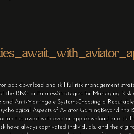
ties_await_with_aviator_
ator app download and skillful risk management stra
of the RNG in FairnessStrategies for Managing Risk
e and Anti-Martingale SystemsChoosing a Reputable 
sychological Aspects of Aviator GamingBeyond the B
tunities await with aviator app download and skill
 risk have always captivated individuals, and the digi