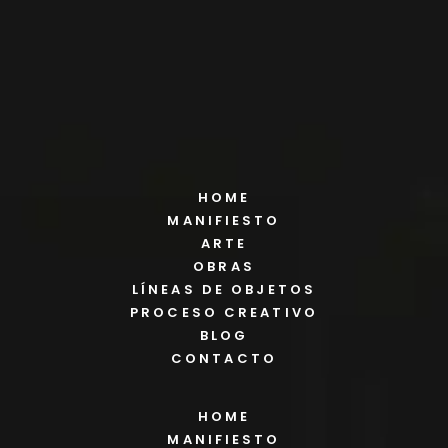
HOME
MANIFIESTO
ARTE
OBRAS
LÍNEAS DE OBJETOS
PROCESO CREATIVO
BLOG
CONTACTO
HOME
MANIFIESTO