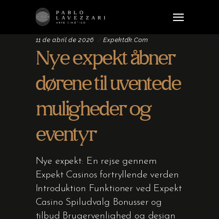
11 de abril de 2026
Expektdk.com
Nye expekt åbner
dørene til uventede
muligheder og
eventyr
Nye expekt: En rejse gennem
Expekt Casinos fortryllende verden
Introduktion Funktioner ved Expekt
Casino Spiludvalg Bonusser og
tilbud Brugervenlighed og design