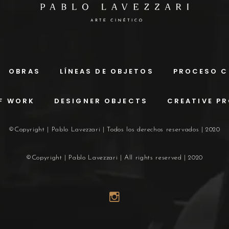
OBRAS
LÍNEAS DE OBJETOS
PROCESO C
F WORK
DESIGNER OBJECTS
CREATIVE P
©Copyright | Pablo Lavezzari | Todos los derechos reservados | 2020
©Copyright | Pablo Lavezzari | All rights reserved | 2020