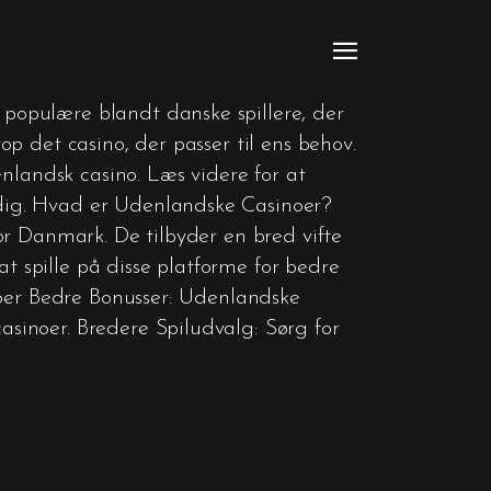
populære blandt danske spillere, der
p det casino, der passer til ens behov.
nlandsk casino. Læs videre for at
dig. Hvad er Udenlandske Casinoer?
or Danmark. De tilbyder en bred vifte
at spille på disse platforme for bedre
noer Bedre Bonusser: Udenlandske
sinoer. Bredere Spiludvalg: Sørg for