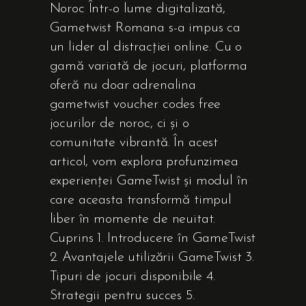
Noroc Într-o lume digitalizată,
Gametwist Romana s-a impus ca
un lider al distracției online. Cu o
gamă variată de jocuri, platforma
oferă nu doar adrenalina
gametwist voucher codes free
jocurilor de noroc, ci și o
comunitate vibrantă. În acest
articol, vom explora profunzimea
experienței GameTwist și modul în
care aceasta transformă timpul
liber în momente de neuitat.
Cuprins 1. Introducere în GameTwist
2. Avantajele utilizării GameTwist 3.
Tipuri de jocuri disponibile 4.
Strategii pentru succes 5.