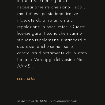
in Italia. Ciò non significa
necessariamente che siano illegali;
molti di essi possiedono licenze
rilasciate da altre autorità di
regolazione in paesi esteri. Queste
licenze garantiscono che i casinò
seguano regolamenti e standard di
sicurezza, anche se non sono
controllati direttamente dallo stato
italiano. Vantaggi dei Casino Non
AAMS
LEER MÁS
16 de mayo de 2026
Galleriamarcolini