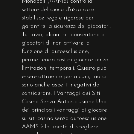
Monopoli (AAMS) controlla il
settore del gioco d'azzardo e
stabilisce regole rigorose per
garantire la sicurezza dei giocatori.
Tuttavia, alcuni siti consentono ai
giocatori di non attivare la
funzione di autoesclusione,
permettendo così di giocare senza
limitazioni temporali. Questo può
essere attraente per alcuni, ma ci
sono anche aspetti negativi da
considerare. I Vantaggi dei Siti
Casino Senza Autoesclusione Uno
dei principali vantaggi di giocare
su siti casino senza autoesclusione
AAMS è la libertà di scegliere