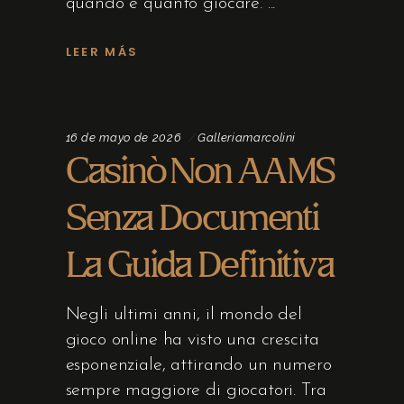
quando e quanto giocare.
LEER MÁS
16 de mayo de 2026
Galleriamarcolini
Casinò Non AAMS
Senza Documenti
La Guida Definitiva
Negli ultimi anni, il mondo del
gioco online ha visto una crescita
esponenziale, attirando un numero
sempre maggiore di giocatori. Tra