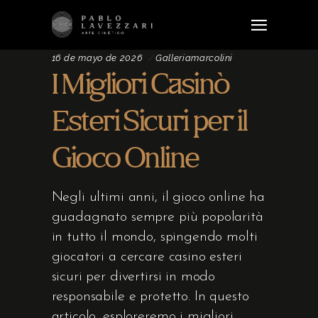
16 de mayo de 2026
Galleriamarcolini
I Migliori Casinò
Esteri Sicuri per il
Gioco Online
Negli ultimi anni, il gioco online ha
guadagnato sempre più popolarità
in tutto il mondo, spingendo molti
giocatori a cercare casino esteri
sicuri per divertirsi in modo
responsabile e protetto. In questo
articolo, esploreremo i migliori