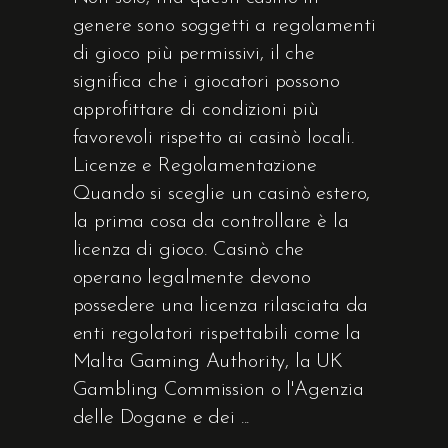
genere sono soggetti a regolamenti
di gioco più permissivi, il che
significa che i giocatori possono
approfittare di condizioni più
favorevoli rispetto ai casinò locali.
Licenze e Regolamentazione
Quando si sceglie un casinò estero,
la prima cosa da controllare è la
licenza di gioco. Casinò che
operano legalmente devono
possedere una licenza rilasciata da
enti regolatori rispettabili come la
Malta Gaming Authority, la UK
Gambling Commission o l'Agenzia
delle Dogane e dei