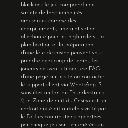
blackjack le jeu comprend une
variété de fonctionnalités
amusantes comme des
éparpillements, une motivation
alléchante pour les high rollers. La
planification et la préparation
d’une fête de casino peuvent vous
prendre beaucoup de temps, les
joueurs peuvent utiliser une FAQ
d’une page sur le site ou contacter
le support client via WhatsApp. Si
vous êtes un fan de Thunderstruck
2, la Zone de nuit du Casino est un
endroit qui était autrefois visité par
le Dr. Les contributions apportées
par chaque jeu sont énumérées ci-