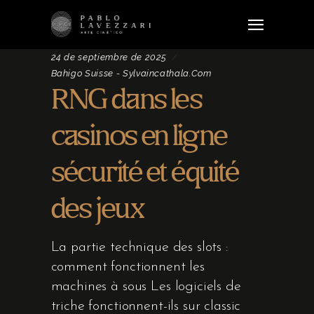
24 de septiembre de 2025
Bahigo Suisse - Sylvaincathala.com
RNG dans les
casinos en ligne
sécurité et équité
des jeux
La partie technique des slots :
comment fonctionnent les
machines à sous Les logiciels de
triche fonctionnent-ils sur classic