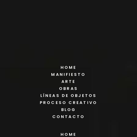
HOME
MANIFIESTO
ARTE
OBRAS
LÍNEAS DE OBJETOS
PROCESO CREATIVO
BLOG
CONTACTO
HOME