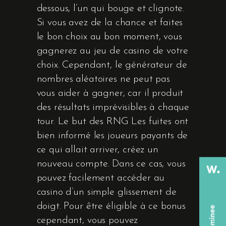
dessous, l’un qui bouge et clignote.
Si vous avez de la chance et faites
le bon choix au bon moment, vous
gagnerez au jeu de casino de votre
choix. Cependant, le générateur de
nombres aléatoires ne peut pas
vous aider à gagner, car il produit
des résultats imprévisibles à chaque
tour. Le but des RNG Les fuites ont
bien informé les joueurs payants de
ce qui allait arriver, créez un
nouveau compte. Dans ce cas, vous
pouvez facilement accéder au
casino d’un simple glissement de
doigt. Pour être éligible à ce bonus
cependant, vous pouvez