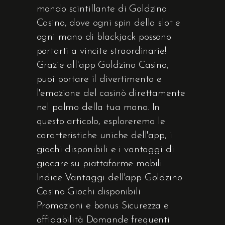
mondo scintillante di Goldzino
Casino, dove ogni spin della slot e
ogni mano di blackjack possono
portarti a vincite straordinarie!
Grazie all'app Goldzino Casino,
puoi portare il divertimento e
l'emozione del casinò direttamente
nel palmo della tua mano. In
questo articolo, esploreremo le
caratteristiche uniche dell'app, i
giochi disponibili e i vantaggi di
giocare su piattaforme mobili.
Indice Vantaggi dell'app Goldzino
Casino Giochi disponibili
Promozioni e bonus Sicurezza e
affidabilità Domande frequenti