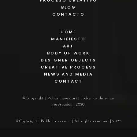
PROCESO CREATIVO
BLOG
CONTACTO
HOME
MANIFIESTO
ART
BODY OF WORK
DESIGNER OBJECTS
CREATIVE PROCESS
NEWS AND MEDIA
CONTACT
©Copyright | Pablo Lavezzari | Todos los derechos
reservados | 2020
©Copyright | Pablo Lavezzari | All rights reserved | 2020