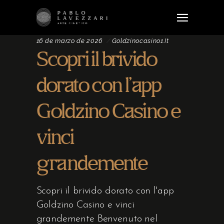
16 de marzo de 2026
Goldzinocasino1.it
Scopri il brivido
dorato con l’app
Goldzino Casino e
vinci
grandemente
Scopri il brivido dorato con l'app
Goldzino Casino e vinci
grandemente Benvenuto nel