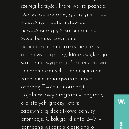
szereg korzyści, które warto poznać:
Dostęp do szerokiej gamy gier – od
klasycznych automatów po
nowoczesne gry z krupierem na
żywo. Bonusy powitalne –
betxpolska.com atrakcyjne oferty
dla nowych graczy, które zwiększają
szanse na wygraną. Bezpieczeństwo
i ochrona danych – profesjonalne
zabezpieczenia gwarantujące
ochronę Twoich informacji.
Lojalnościowy program – nagrody
dla stałych graczy, które
zapewniają dodatkowe bonusy i
promocje. Obsługa klienta 24/7 –
pomocne wsparcie dostępne o