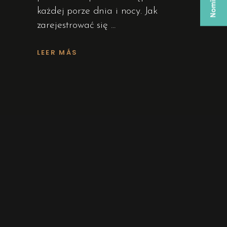
każdej porze dnia i nocy. Jak
zarejestrować się
LEER MÁS