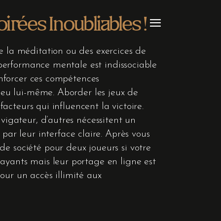
irées Inoubliables !
e la méditation ou des exercices de
a performance mentale est indissociable
renforcer ces compétences
 jeu lui-même. Aborder les jeux de
facteurs qui influencent la victoire.
avigateur, d’autres nécessitent un
r leur interface claire. Après vous
e société pour deux joueurs si votre
payants mais leur portage en ligne est
our un accès illimité aux