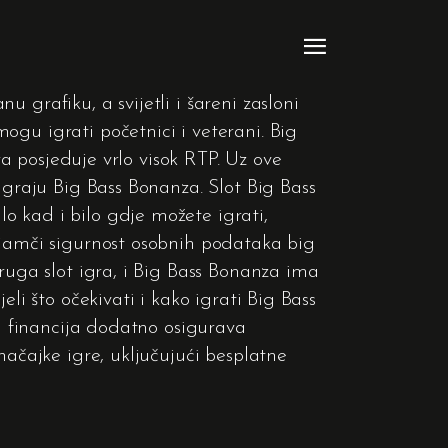
grafiku, a svijetli i šareni zasloni
gu igrati početnici i veterani. Big
ra posjeduje vrlo visok RTP. Uz ove
igraju Big Bass Bonanza. Slot Big Bass
o kad i bilo gdje možete igrati,
 jamči sigurnost osobnih podataka big
ruga slot igra, i Big Bass Bonanza ima
li što očekivati i kako igrati Big Bass
va financija dodatno osigurava
načajke igre, uključujući besplatne