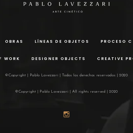
OBRAS
LÍNEAS DE OBJETOS
PROCESO C
F WORK
DESIGNER OBJECTS
CREATIVE P
©Copyright | Pablo Lavezzari | Todos los derechos reservados | 2020
©Copyright | Pablo Lavezzari | All rights reserved | 2020