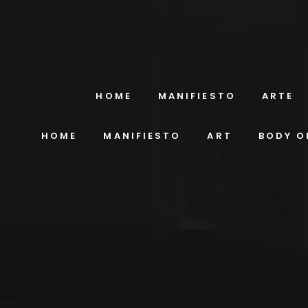
HOME
MANIFIESTO
ARTE
HOME
MANIFIESTO
ART
BODY O