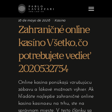
16 de mayo de 2026
Kasina
Zahraničné online
kasíno Všetko, čo
potrebujete vedieť
2020532754
Online kasína ponúkajú vzrušujúcu
zábavu a lákavé možnosti výhier. Ak
hľadáte najlepšie zahraničné online
kasíno kasina.eu na trhu, ste na
správnom mieste. V tejto článku sa