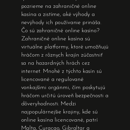
pozrieme na zahraničné online
kasína a zistíme, aké výhody a
nevýhody ich používanie prináša.
Čo sú zahraničné online kasíno?
Zahraničné online kasína sú
virtuálne platformy, ktoré umožňujú
hráčom z rôznych krajín zúčastniť
sa na hazardných hrách cez
internet. Mnohé z týchto kasín sú
licencované a regulované
vonkajšími orgánmi, čím poskytujú
hráčom určitú úroveň bezpečnosti a
dôveryhodnosti. Medzi
najpopulárnejšie krajiny, kde sú
online kasína licencované, patrí
Malta, Curacao, Gibraltar a