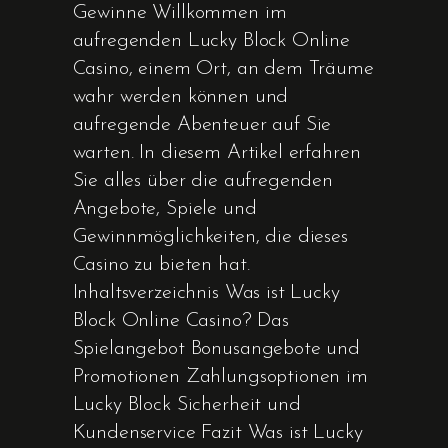
Gewinne Willkommen im
aufregenden Lucky Block Online
Casino, einem Ort, an dem Träume
wahr werden können und
aufregende Abenteuer auf Sie
warten. In diesem Artikel erfahren
Sie alles über die aufregenden
Angebote, Spiele und
Gewinnmöglichkeiten, die dieses
Casino zu bieten hat.
Inhaltsverzeichnis Was ist Lucky
Block Online Casino? Das
Spielangebot Bonusangebote und
Promotionen Zahlungsoptionen im
Lucky Block Sicherheit und
Kundenservice Fazit Was ist Lucky