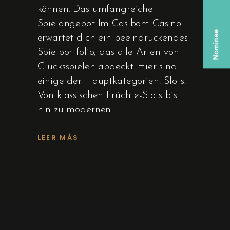
können. Das umfangreiche
Spielangebot Im Casibom Casino
erwartet dich ein beeindruckendes
Spielportfolio, das alle Arten von
Glücksspielen abdeckt. Hier sind
einige der Hauptkategorien: Slots:
Von klassischen Früchte-Slots bis
hin zu modernen
LEER MÁS