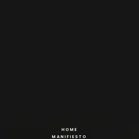
HOME
MANIFIESTO