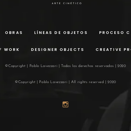
OBRAS
LÍNEAS DE OBJETOS
PROCESO C
F WORK
DESIGNER OBJECTS
CREATIVE P
©Copyright | Pablo Lavezzari | Todos los derechos reservados | 2020
©Copyright | Pablo Lavezzari | All rights reserved | 2020