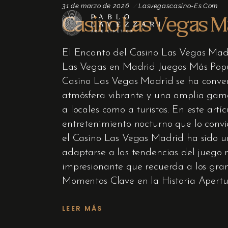
31 de marzo de 2026
Lasvegascasino-Es.com
Casino Las Vegas Mad
El Encanto del Casino Las Vegas Madri
Las Vegas en Madrid Juegos Más Popul
Casino Las Vegas Madrid se ha convert
atmósfera vibrante y una amplia gama 
a locales como a turistas. En este artí
entretenimiento nocturno que lo convie
el Casino Las Vegas Madrid ha sido 
adaptarse a las tendencias del juego 
impresionante que recuerda a los grand
Momentos Clave en la Historia Apertu
LEER MÁS