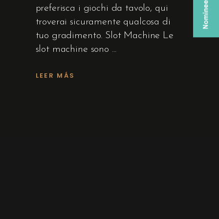
preferisca i giochi da tavolo, qui
troverai sicuramente qualcosa di
tuo gradimento. Slot Machine Le
slot machine sono
LEER MÁS