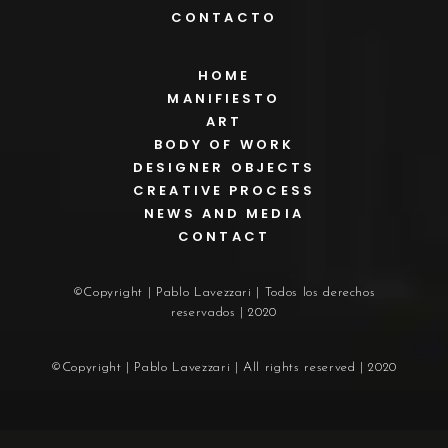
CONTACTO
HOME
MANIFIESTO
ART
BODY OF WORK
DESIGNER OBJECTS
CREATIVE PROCESS
NEWS AND MEDIA
CONTACT
©Copyright | Pablo Lavezzari | Todos los derechos
reservados | 2020
©Copyright | Pablo Lavezzari | All rights reserved | 2020