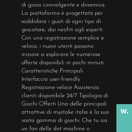
di gioco coinvolgente e dinamica.
La piattaforma è progettata per
soddisfare i gusti di ogni tipo di
giocatore, dai neofiti agli esperti.
Con una registrazione semplice e
veloce, i nuovi utenti possono
iniziare a esplorare le numerose
offerte disponibili in pochi minuti.
Caratteristiche Principali
Interfaccia user-friendly
Registrazione veloce Assistenza
clienti disponibile 24/7 Tipologia di
Giochi Offerti Una delle principali
attrattive di mystake italia è la sua
vasta gamma di giochi. Che tu sia
un fan delle slot machine o