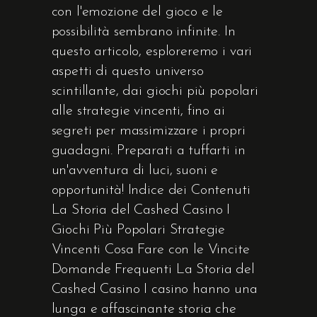
con l'emozione del gioco e le
possibilità sembrano infinite. In
questo articolo, esploreremo i vari
aspetti di questo universo
scintillante, dai giochi più popolari
alle strategie vincenti, fino ai
segreti per massimizzare i propri
guadagni. Preparati a tuffarti in
un'avventura di luci, suoni e
opportunità! Indice dei Contenuti
La Storia del Cashed Casino I
Giochi Più Popolari Strategie
Vincenti Cosa Fare con le Vincite
Domande Frequenti La Storia del
Cashed Casino I casino hanno una
lunga e affascinante storia che