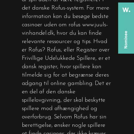
det danske Rofus-system. For mere
information kan du besøge bedste
casinoer uden om rofus www.juuls-
vinhandel.dk, hvor du kan finde
relevante ressourcer og tips. Hvad
er Rofus? Rofus, eller Register over
Frivillige Udelukkede Spillere, er et
dansk register, hvor spillere kan
tilmelde sig for at begrænse deres
adgang til online gambling. Det er
en del af den danske
spillelovgivning, der skal beskytte
spillere mod afhængighed og
overforbrug. Selvom Rofus har sin
berettigelse, ønsker nogle spillere
at finde casinoer, der ikke kræver