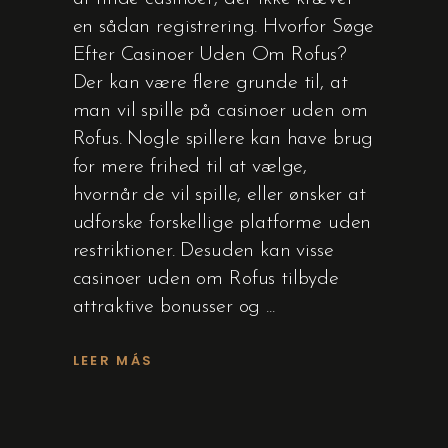
en sådan registrering. Hvorfor Søge
Efter Casinoer Uden Om Rofus?
Der kan være flere grunde til, at
man vil spille på casinoer uden om
Rofus. Nogle spillere kan have brug
for mere frihed til at vælge,
hvornår de vil spille, eller ønsker at
udforske forskellige platforme uden
restriktioner. Desuden kan visse
casinoer uden om Rofus tilbyde
attraktive bonusser og
LEER MÁS