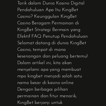
Tarik dalam Dunia Kasino Digital
Pendahuluan Apa Itu KingBet
Casino? Keunggulan KingBet
Casino Beragam Permainan di
KingBet Strategi Bermain yang
Efektif FAQ Penutup Pendahuluan
Selamat datang di dunia KingBet
Casino, tempat di mana
kesenangan dan peluang bertemu!
Dalam artikel ini, kita akan
menyelami apa yang membuat
mpo kingbet menjadi salah satu
nama besar di kasino online.
Dengan berbagai pilihan
permainan dan fitur menarik,
KingBet berjanji untuk