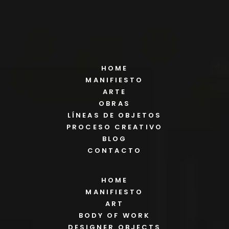
HOME
MANIFIESTO
ARTE
OBRAS
LÍNEAS DE OBJETOS
PROCESO CREATIVO
BLOG
CONTACTO
HOME
MANIFIESTO
ART
BODY OF WORK
DESIGNER OBJECTS