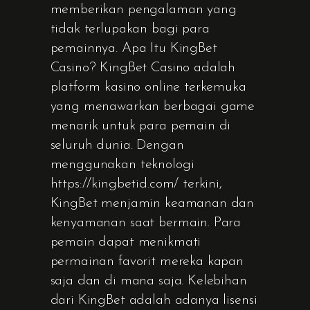
memberikan pengalaman yang
tidak terlupakan bagi para
pemainnya. Apa Itu KingBet
Casino? KingBet Casino adalah
platform kasino online terkemuka
yang menawarkan berbagai game
menarik untuk para pemain di
seluruh dunia. Dengan
menggunakan teknologi
https://kingbetid.com/ terkini,
KingBet menjamin keamanan dan
kenyamanan saat bermain. Para
pemain dapat menikmati
permainan favorit mereka kapan
saja dan di mana saja. Kelebihan
dari KingBet adalah adanya lisensi