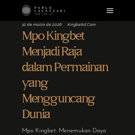
10 de marzo de 2026
Kingbetid.com
Mpo Kingbet
Menjadi Raja
dalam Permainan
yang
Mengguncang
Dunia
Mpo Kingbet: Menemukan Daya