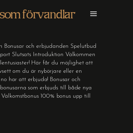
 som förvandlar
on Bonusar och erbjudanden Spelutbud
pport Slutsats Introduktion Välkommen
entusiaster! Här får du möjlighet att
vsett om du är nybörjare eller en
ino har att erbjuda! Bonusar och
bonusarna som erbjuds till både nya
r Välkomstbonus 100% bonus upp till