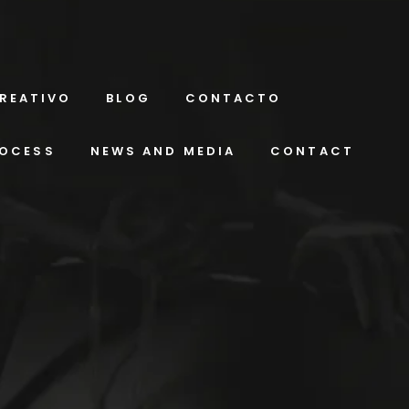
REATIVO
BLOG
CONTACTO
ROCESS
NEWS AND MEDIA
CONTACT