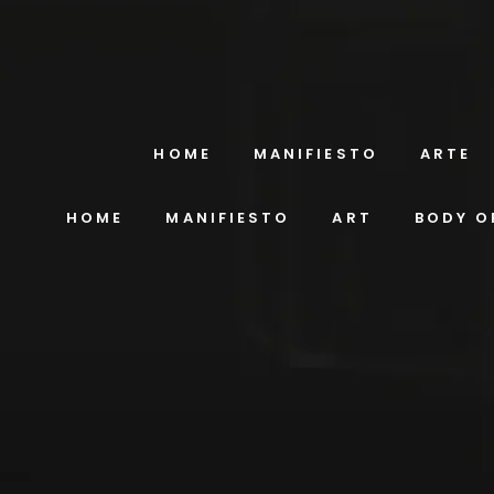
HOME
MANIFIESTO
ARTE
HOME
MANIFIESTO
ART
BODY O