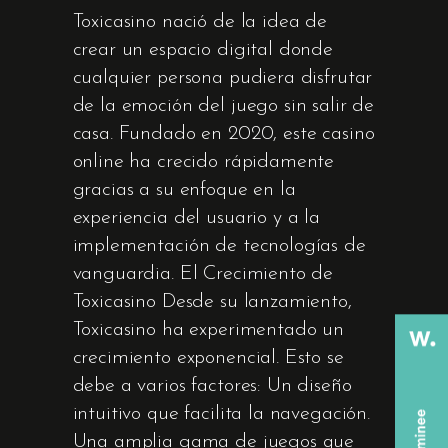
Toxicasino nació de la idea de
crear un espacio digital donde
cualquier persona pudiera disfrutar
de la emoción del juego sin salir de
casa. Fundado en 2020, este casino
online ha crecido rápidamente
gracias a su enfoque en la
experiencia del usuario y a la
implementación de tecnologías de
vanguardia. El Crecimiento de
Toxicasino Desde su lanzamiento,
Toxicasino ha experimentado un
crecimiento exponencial. Esto se
debe a varios factores: Un diseño
intuitivo que facilita la navegación.
Una amplia gama de juegos que