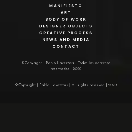
MANIFIESTO
ART
BODY OF WORK
DESIGNER OBJECTS
CREATIVE PROCESS
NEWS AND MEDIA
CONTACT
©Copyright | Pablo Lavezzari | Todos los derechos
reservados | 2020
©Copyright | Pablo Lavezzari | All rights reserved | 2020