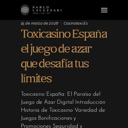
15 de marzo de 2026
Casinotoxi.es
Toxicasino España
el juego de azar
que desafía tus
límites
Toxicasino España: El Paraíso del
Juego de Azar Digital Introducción
Historia de Toxicasino Variedad de
Juegos Bonificaciones y
Promociones Seguridad y