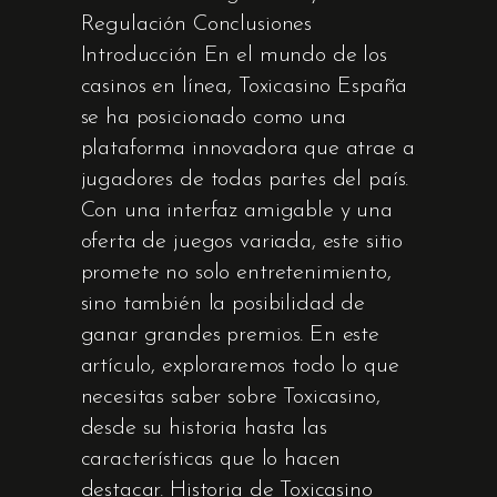
Regulación Conclusiones
Introducción En el mundo de los
casinos en línea, Toxicasino España
se ha posicionado como una
plataforma innovadora que atrae a
jugadores de todas partes del país.
Con una interfaz amigable y una
oferta de juegos variada, este sitio
promete no solo entretenimiento,
sino también la posibilidad de
ganar grandes premios. En este
artículo, exploraremos todo lo que
necesitas saber sobre Toxicasino,
desde su historia hasta las
características que lo hacen
destacar. Historia de Toxicasino