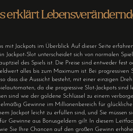
ts erklärt Lebensverändern
s mit Jackpots im Überblick Auf dieser Seite erfahren 
Ein Jackpot-Slot unterscheidet sich von normalen Spi
ptziel des Spiels ist. Die Preise sind entweder fest o
ldwert alles bis zum Maximum ist. Bei progressiven 
, so dass die Aussicht besteht, mit einer einzigen Dr
pielautomaten, da die progressive Slot-Jackpots sind
en sind wie der goldene Schlüssel zu einem verborg
gelmäßig Gewinne im Millionenbereich für glückliche S
m Jackpot leicht zu erfüllen sind, und Sie müssen s
für Gewinne aus Bonusgeldern gilt. In diesem Leitfad
 wie Sie Ihre Chancen auf den großen Gewinn erhöhe