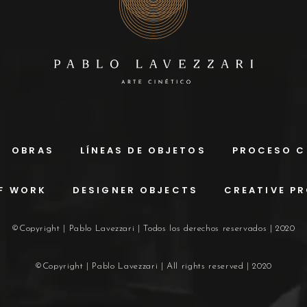
OBRAS
LÍNEAS DE OBJETOS
PROCESO C
F WORK
DESIGNER OBJECTS
CREATIVE P
©Copyright | Pablo Lavezzari | Todos los derechos reservados | 2020
©Copyright | Pablo Lavezzari | All rights reserved | 2020