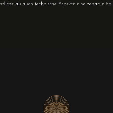
chtliche als auch technische Aspekte eine zentrale Rol