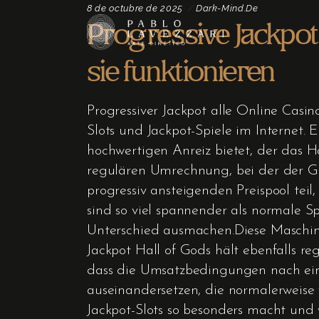
8 de octubre de 2025
Dark-Mind.de
Progressive Jackpo
sie funktionieren
Progressiver Jackpot alle Online Casino
Slots und Jackpot-Spiele im Internet. 
hochwertigen Anreiz bietet, der das Hau
regulären Umrechnung, bei der der Ge
progressiv ansteigenden Preispool teil
sind so viel spannender als normale S
Unterschied ausmachen.Diese Maschin
Jackpot Hall of Gods hält ebenfalls re
dass die Umsatzbedingungen nach eine
auseinandersetzen, die normalerweise 
Jackpot-Slots so besonders macht und