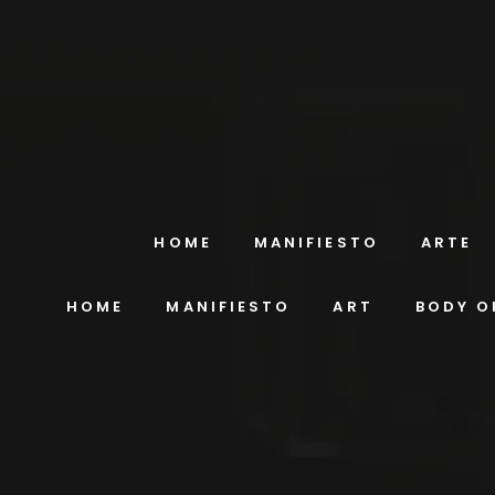
HOME
MANIFIESTO
ARTE
HOME
MANIFIESTO
ART
BODY O