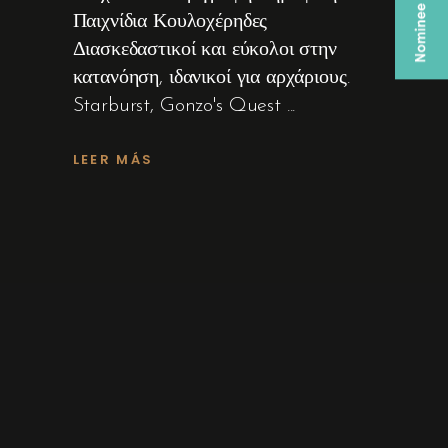
Παιχνίδια Κουλοχέρηδες
Διασκεδαστικοί και εύκολοι στην
κατανόηση, ιδανικοί για αρχάριους.
Starburst, Gonzo's Quest
LEER MÁS