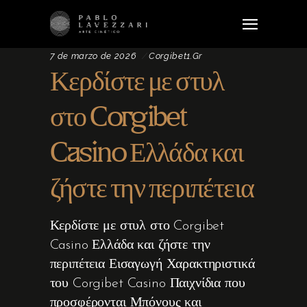
7 de marzo de 2026
Corgibet1.gr
Κερδίστε με στυλ
στο Corgibet
Casino Ελλάδα και
ζήστε την περιπέτεια
Κερδίστε με στυλ στο Corgibet
Casino Ελλάδα και ζήστε την
περιπέτεια Εισαγωγή Χαρακτηριστικά
του Corgibet Casino Παιχνίδια που
προσφέρονται Μπόνους και