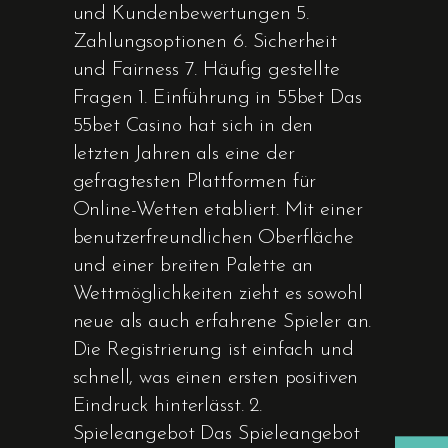
und Kundenbewertungen 5.
Zahlungsoptionen 6. Sicherheit
und Fairness 7. Häufig gestellte
Fragen 1. Einführung in 55bet Das
55bet Casino hat sich in den
letzten Jahren als eine der
gefragtesten Plattformen für
Online-Wetten etabliert. Mit einer
benutzerfreundlichen Oberfläche
und einer breiten Palette an
Wettmöglichkeiten zieht es sowohl
neue als auch erfahrene Spieler an.
Die Registrierung ist einfach und
schnell, was einen ersten positiven
Eindruck hinterlässt. 2.
Spieleangebot Das Spieleangebot