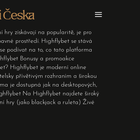
i Česka
hry získávají na popularitě, je pro
bavné prostředí. Highflybet se stává
e podívat na to, co tato platforma
ighflybet Bonusy a promoakce
et? Highflybet je moderní online
telsky přívětivým rozhraním a širokou
orma je dostupná jak na desktopových,
ghflybet Na Highflybet najdete široký
ní hry (jako blackjack a ruleta) Živé