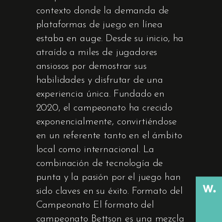
contexto donde la demanda de
plataformas de juego en línea
estaba en auge. Desde su inicio, ha
atraído a miles de jugadores
ansiosos por demostrar sus
habilidades y disfrutar de una
experiencia única. Fundado en
2020, el campeonato ha crecido
exponencialmente, convirtiéndose
en un referente tanto en el ámbito
local como internacional. La
combinación de tecnología de
punta y la pasión por el juego han
sido claves en su éxito. Formato del
Campeonato El formato del
campeonato Bettson es una mezcla