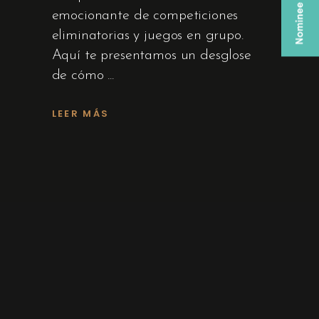
emocionante de competiciones
eliminatorias y juegos en grupo.
Aquí te presentamos un desglose
de cómo
LEER MÁS