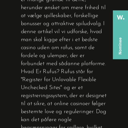
herunder ønsket om mere frihed til
at vælge spilleskaber, forskellige
bonusser og attraktive spiludvalg. I
denne artikel vil vi udforske, hvad
man skal kigge efter i et bedste
casino uden om rofus, samt de
fordele og ulemper, der er
forbundet med sådanne platforme.
Hvad Er Rufus? Rufus står for
"Register for Unlovable Flexible
Unchecked Sites" og er et
registreringssystem, der er designet
til at sikre, at online casinoer følger
bestemte love og reguleringer. Dog
kan det påføre nogle
begrænsninger for spillere, hvilket