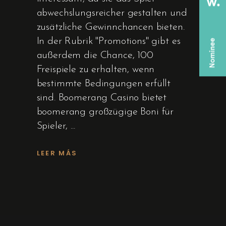
abwechslungsreicher gestalten und
zusätzliche Gewinnchancen bieten.
In der Rubrik "Promotions" gibt es
außerdem die Chance, 100
Freispiele zu erhalten, wenn
bestimmte Bedingungen erfüllt
sind. Boomerang Casino bietet
boomerang großzügige Boni für
Spieler,
LEER MÁS