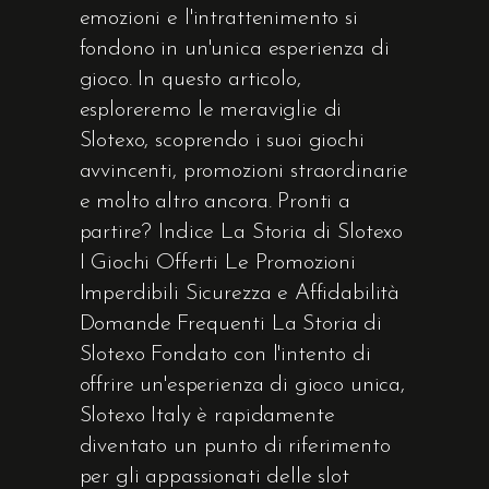
emozioni e l'intrattenimento si
fondono in un'unica esperienza di
gioco. In questo articolo,
esploreremo le meraviglie di
Slotexo, scoprendo i suoi giochi
avvincenti, promozioni straordinarie
e molto altro ancora. Pronti a
partire? Indice La Storia di Slotexo
I Giochi Offerti Le Promozioni
Imperdibili Sicurezza e Affidabilità
Domande Frequenti La Storia di
Slotexo Fondato con l'intento di
offrire un'esperienza di gioco unica,
Slotexo Italy è rapidamente
diventato un punto di riferimento
per gli appassionati delle slot