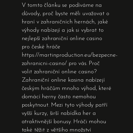
V tomto článku se podíváme na
důvody, proč byste měli uvažovat o
hraní v zahraničních hernách, jaké
výhody nabízejí a jak si vybrat to
nejlepší zahraniční online casino
pro české hráče
https://martinproduction.eu/bezpecne-
zahranicni-casino/ pro vás. Proč
volit zahraniční online casino?
Zahraniční online kasina nabízejí
českým hráčům mnoho výhod, které
domácí herny často nemohou
poskytnout. Mezi tyto výhody patří
vyšší kurzy, širší nabídka her a
atraktivnější bonusy. Hráči mohou
také těžit z většího množství