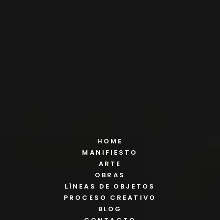
HOME
MANIFIESTO
ARTE
OBRAS
LÍNEAS DE OBJETOS
PROCESO CREATIVO
BLOG