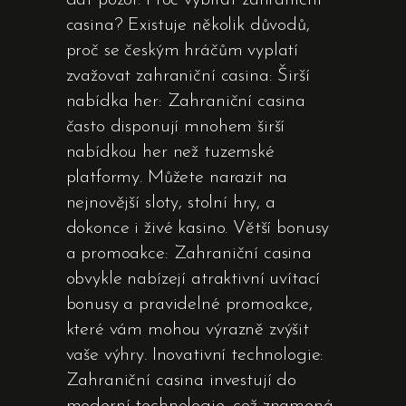
dát pozor. Proč vybírat zahraniční
casina? Existuje několik důvodů,
proč se českým hráčům vyplatí
zvažovat zahraniční casina: Širší
nabídka her: Zahraniční casina
často disponují mnohem širší
nabídkou her než tuzemské
platformy. Můžete narazit na
nejnovější sloty, stolní hry, a
dokonce i živé kasino. Větší bonusy
a promoakce: Zahraniční casina
obvykle nabízejí atraktivní uvítací
bonusy a pravidelné promoakce,
které vám mohou výrazně zvýšit
vaše výhry. Inovativní technologie:
Zahraniční casina investují do