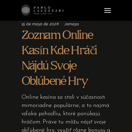
15 de mayo de 2026
Jamaps
Zoznam Online
Kasín Kde Hráči
Nájdú Svoje
Oblúbené Hry
Online kasína sa stali v súčasnosti
mimoriadne populárne, a to najmä
vďaka pohodliu, ktoré ponúkajú
hráčom. Práve tu môžu nájsť svoje
obľúbené hry, využiť rôzne bonusy a