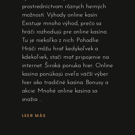
prostredníctvom rôznych herných
možností. Výhody online kasín
Existuje mnoho výhod, prečo sa
hráči rozhodujú pre online kasína.
Tu je niekoľko z nich: Pohodlie:
Hráči môžu hrať kedykoľvek a
kdekoľvek, stačí mať pripojenie na
internet. Široká ponuka hier: Online
kasína ponúkajú oveľa väčší výber
hier ako tradičné kasína. Bonusy a
akcie: Mnohé online kasína sa
snažia
LEER MÁS