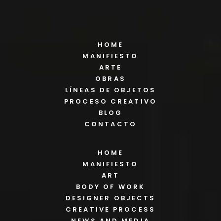
HOME
MANIFIESTO
ARTE
OBRAS
LÍNEAS DE OBJETOS
PROCESO CREATIVO
BLOG
CONTACTO
HOME
MANIFIESTO
ART
BODY OF WORK
DESIGNER OBJECTS
CREATIVE PROCESS
NEWS AND MEDIA