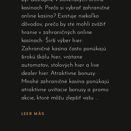
kasínach. Prečo si vybrať zahraničné
online kasíno? Existuje niekoľko
dôvodov, prečo by ste mohli zvážiť
hranie v zahraničných online
kasínach: Širší výber hier:
Zahraničné kasína často ponúkajú
širokú škálu hier, vrátane
automatov, stolových hier a live
dealer hier. Atraktívne bonusy:
Mnohé zahraničné kasína ponúkajú
atraktívne uvítacie bonusy a promo
akcie, ktoré môžu zlepšiť vašu
LEER MÁS