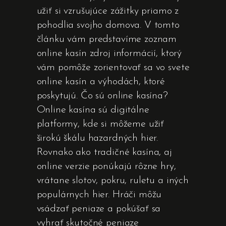
užiť si vzrušujúce zážitky priamo z
pohodlia svojho domova. V tomto
článku vám predstavíme zoznam
online kasín zdroj informácií, ktorý
vám pomôže zorientovať sa vo svete
online kasín a výhodách, ktoré
poskytujú. Čo sú online kasína?
Online kasína sú digitálne
platformy, kde si môžeme užiť
širokú škálu hazardných hier.
Rovnako ako tradičné kasína, aj
online verzie ponúkajú rôzne hry,
vrátane slotov, pokru, ruletu a iných
populárnych hier. Hráči môžu
vsádzať peniaze a pokúšať sa
vyhrať skutočné peniaze