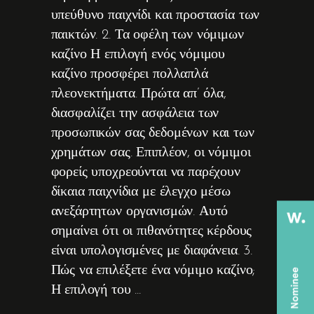
υπεύθυνο παιχνίδι και προστασία των
παικτών. 2. Τα οφέλη των νόμιμων
καζίνο Η επιλογή ενός νόμιμου
καζίνο προσφέρει πολλαπλά
πλεονεκτήματα. Πρώτα απ’ όλα,
διασφαλίζει την ασφάλεια των
προσωπικών σας δεδομένων και των
χρημάτων σας. Επιπλέον, οι νόμιμοι
φορείς υποχρεούνται να παρέχουν
δίκαια παιχνίδια με έλεγχο μέσω
ανεξάρτητων οργανισμών. Αυτό
σημαίνει ότι οι πιθανότητες κέρδους
είναι υπολογισμένες με διαφάνεια. 3.
Πώς να επιλέξετε ένα νόμιμο καζίνο;
Η επιλογή του