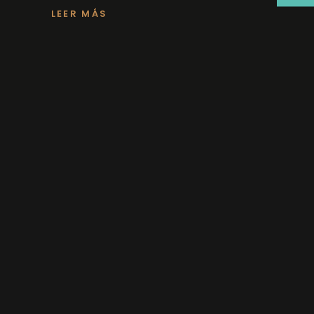
LEER MÁS