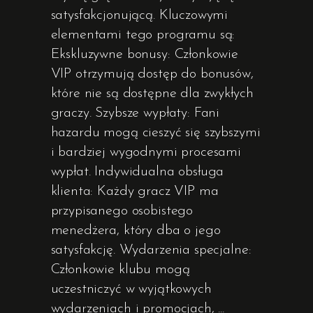
satysfakcjonującą. Kluczowymi
elementami tego programu są:
Ekskluzywne bonusy: Członkowie
VIP otrzymują dostęp do bonusów,
które nie są dostępne dla zwykłych
graczy. Szybsze wypłaty: Fani
hazardu mogą cieszyć się szybszymi
i bardziej wygodnymi procesami
wypłat. Indywidualna obsługa
klienta: Każdy gracz VIP ma
przypisanego osobistego
menedżera, który dba o jego
satysfakcję. Wydarzenia specjalne:
Członkowie klubu mogą
uczestniczyć w wyjątkowych
wydarzeniach i promocjach,