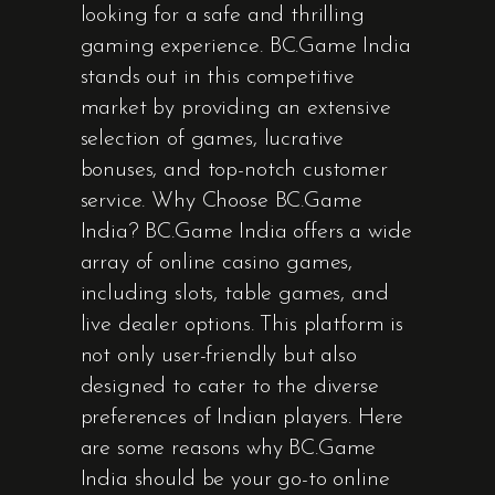
looking for a safe and thrilling
gaming experience. BC.Game India
stands out in this competitive
market by providing an extensive
selection of games, lucrative
bonuses, and top-notch customer
service. Why Choose BC.Game
India? BC.Game India offers a wide
array of online casino games,
including slots, table games, and
live dealer options. This platform is
not only user-friendly but also
designed to cater to the diverse
preferences of Indian players. Here
are some reasons why BC.Game
India should be your go-to online