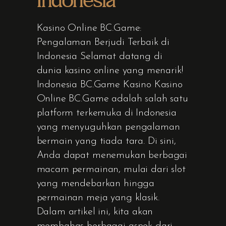
Indonesia
Kasino Online BC.Game:
Pengalaman Berjudi Terbaik di
Indonesia Selamat datang di
dunia kasino online yang menarik!
Indonesia BC.Game Kasino Kasino
Online BC.Game adalah salah satu
platform terkemuka di Indonesia
yang menyuguhkan pengalaman
bermain yang tiada tara. Di sini,
Anda dapat menemukan berbagai
macam permainan, mulai dari slot
yang mendebarkan hingga
permainan meja yang klasik.
Dalam artikel ini, kita akan