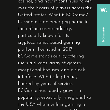
casinos, and how it continues to win
over the hearts of players across the
United States. What is BC.Game?
BC.Game is an emerging name in
the online casino industry,
particularly known for its
cryptocurrency-based gaming
platform. Founded in 2017,
BC.Game stands out by offering
users a diverse array of games,
exceptional bonuses, and a sleek
interface. With its legitimacy
backed by years of service,
BC.Game has rapidly grown in
popularity, especially in regions like
the USA where online gaming is