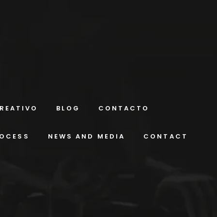
REATIVO
BLOG
CONTACTO
ROCESS
NEWS AND MEDIA
CONTACT