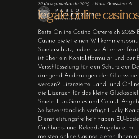
26 de septiembre de 2025
Mass-Greisslerei.at
legale online casinos
Beste Online Casino Österreich 2025 Be
Casino bietet einen Willkommensbonus 
Spielerschutz, indem sie Altersverifik
ist über ein Kontaktformular und per 
Verschlüsselung für den Schutz der D
dringend Änderungen der Glücksspielg
werden? Lizenzierte Land- und Onlineca
die Lizenzen für das kleine Glücksspiel
Spiele, Fun-Games und Co auf. Ange
Selbstverständlich verfügt Lucky Koal
Dienstleistungsfreiheit haben EU-basi
Cashback- und Reload-Angebote, mit 
meisten online Casinos bieten Ihnen a