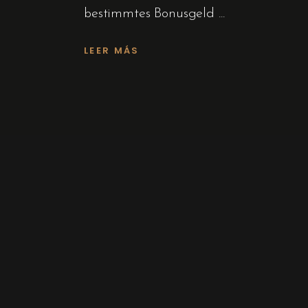
bestimmtes Bonusgeld
LEER MÁS