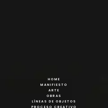
HOME
MANIFIESTO
ARTE
OBRAS
LÍNEAS DE OBJETOS
PROCESO CREATIVO