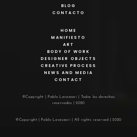
BLOG
CONTACTO
HOME
MANIFIESTO
ART
BODY OF WORK
DESIGNER OBJECTS
CREATIVE PROCESS
NEWS AND MEDIA
CONTACT
©Copyright | Pablo Lavezzari | Todos los derechos
reservados | 2020
©Copyright | Pablo Lavezzari | All rights reserved | 2020