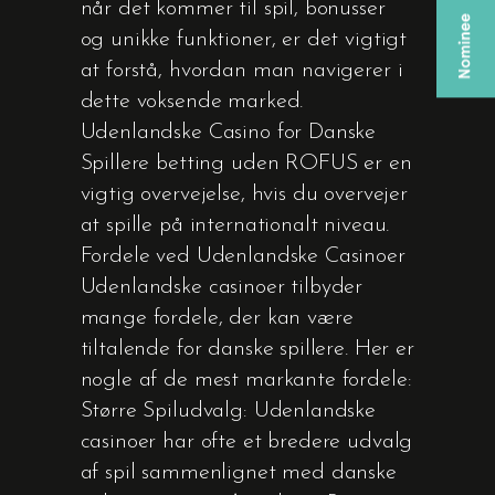
når det kommer til spil, bonusser
og unikke funktioner, er det vigtigt
at forstå, hvordan man navigerer i
dette voksende marked.
Udenlandske Casino for Danske
Spillere betting uden ROFUS er en
vigtig overvejelse, hvis du overvejer
at spille på internationalt niveau.
Fordele ved Udenlandske Casinoer
Udenlandske casinoer tilbyder
mange fordele, der kan være
tiltalende for danske spillere. Her er
nogle af de mest markante fordele:
Større Spiludvalg: Udenlandske
casinoer har ofte et bredere udvalg
af spil sammenlignet med danske