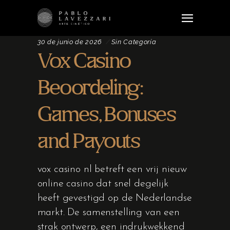
30 de junio de 2026
Sin Categoría
Vox Casino
Beoordeling:
Games, Bonuses
and Payouts
vox casino nl betreft een vrij nieuw
online casino dat snel degelijk
heeft gevestigd op de Nederlandse
markt. De samenstelling van een
strak ontwerp, een indrukwekkend