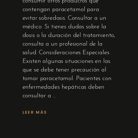
consumir otros productos que
contengan paracetamol para
evitar sobredosis. Consultar a un
médico: Si tienes dudas sobre la
dosis o la duración del tratamiento,
consulta a un profesional de la
salud. Consideraciones Especiales
Existen algunas situaciones en las
que se debe tener precaución al
tomar paracetamol: Pacientes con
enfermedades hepáticas deben
consultar a
LEER MÁS