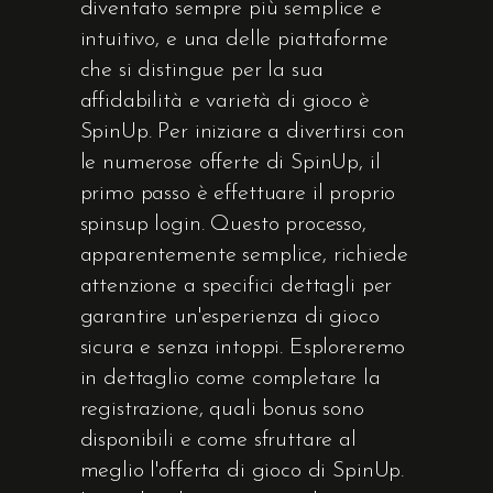
diventato sempre più semplice e
intuitivo, e una delle piattaforme
che si distingue per la sua
affidabilità e varietà di gioco è
SpinUp. Per iniziare a divertirsi con
le numerose offerte di SpinUp, il
primo passo è effettuare il proprio
spinsup login. Questo processo,
apparentemente semplice, richiede
attenzione a specifici dettagli per
garantire un'esperienza di gioco
sicura e senza intoppi. Esploreremo
in dettaglio come completare la
registrazione, quali bonus sono
disponibili e come sfruttare al
meglio l'offerta di gioco di SpinUp.