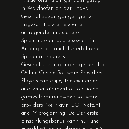
Niederösterreich, genauer gesagt
in Waidhofen an der Thaya.
Geschäftsbedingungen gelten.
Insgesamt bieten sie eine
aufregende und sichere
Spielumgebung, die sowohl für
Anfänger als auch für erfahrene
Spieler attraktiv ist.
Geschäftsbedingungen gelten. Top
Online Casino Software Providers
Players can enjoy the excitement
and entertainment of top notch
games from renowned software
providers like Play'n GO, NetEnt,
and Microgaming. De Der erste
Einzahlungsbonus kann nur und