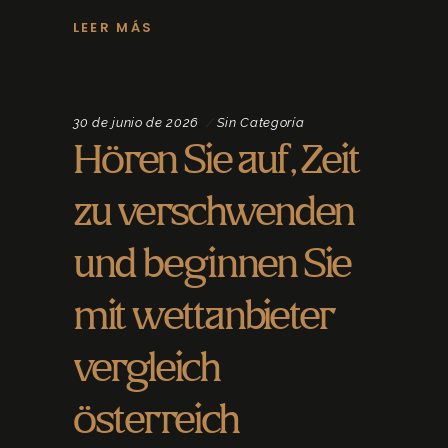
LEER MÁS
30 de junio de 2026
Sin Categoría
Hören Sie auf, Zeit
zu verschwenden
und beginnen Sie
mit wettanbieter
vergleich
österreich