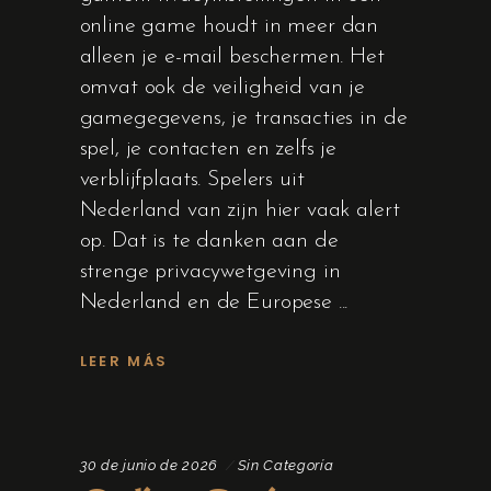
online game houdt in meer dan
alleen je e-mail beschermen. Het
omvat ook de veiligheid van je
gamegegevens, je transacties in de
spel, je contacten en zelfs je
verblijfplaats. Spelers uit
Nederland van zijn hier vaak alert
op. Dat is te danken aan de
strenge privacywetgeving in
Nederland en de Europese
LEER MÁS
30 de junio de 2026
Sin Categoría