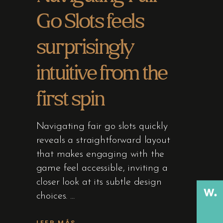
Go Slots feels
surprisingly
intuitive from the
first spin
Navigating fair go slots quickly
reveals a straightforward layout
that makes engaging with the
game feel accessible, inviting a
closer look at its subtle design
choices.
LEER MÁS