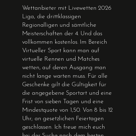
Wettanbieter mit Livewetten 2026
Liga, die drittklassigen
Regionalligen und sämtliche
Meisterschaften der 4. Und das
vollkommen kostenlos. Im Bereich
Virtueller Sport kann man auf
virtuelle Rennen und Matches
wetten, auf deren Ausgang man
nicht lange warten muss. Für alle
Geschenke gilt die Gültigkeit für
die angegebene Sportart und eine
Frist von sieben Tagen und eine
Mindestquote von 1,50. Von 8 bis 12
Uhr; an gesetzlichen Feiertagen
geschlossen. Ich freue mich euch
bei der Suche nach dem besten