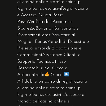
al casinò online tramite spinsup
login e bonus esclusiviRegistrazione
e Accesso: Guida Passo
PassoVerifica dell'Account e
SicurezzaBonus di Benvenuto e
PromozioniCome Sfruttare al
Meglio i BonusMetodi di Deposito e
PrelievoTempi di Elaborazione e
CommissioniAssistenza Clienti e
Supporto TecnicoUtilizzo
Responsabile del Gioco e
Autocontrollo
Gioca
Affidabile percorso di registrazione
al casinò online tramite spinsup
login e bonus esclusivi L'accesso al
mondo del casinò online è