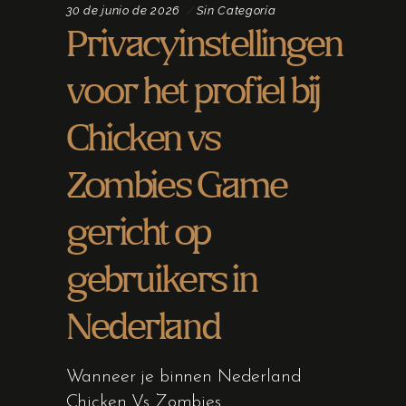
30 de junio de 2026
Sin Categoría
Privacyinstellingen
voor het profiel bij
Chicken vs
Zombies Game
gericht op
gebruikers in
Nederland
Wanneer je binnen Nederland
Chicken Vs Zombies