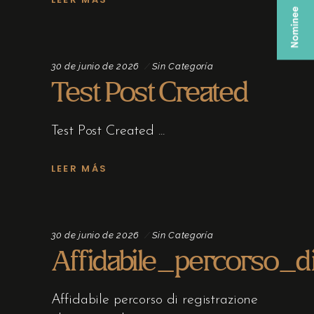
30 de junio de 2026
Sin Categoría
Test Post Created
Test Post Created
LEER MÁS
30 de junio de 2026
Sin Categoría
Affidabile_percorso_
Affidabile percorso di registrazione