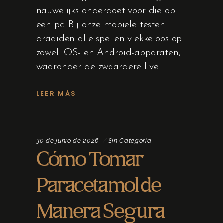
nauwelijks onderdoet voor die op
een pc. Bij onze mobiele testen
draaiden alle spellen vlekkeloos op
zowel iOS- en Android-apparaten,
waaronder de zwaardere live
LEER MÁS
30 de junio de 2026
Sin Categoría
Cómo Tomar
Paracetamol de
Manera Segura