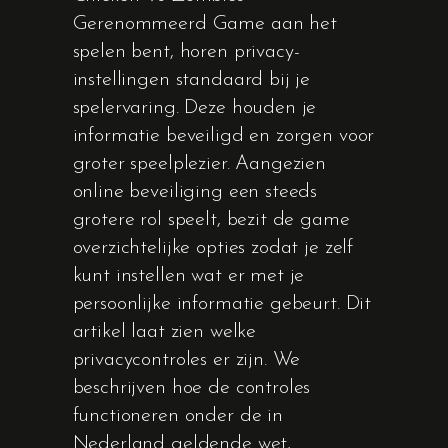
Gerenommeerd Game aan het
spelen bent, horen privacy-
instellingen standaard bij je
spelervaring. Deze houden je
informatie beveiligd en zorgen voor
groter speelplezier. Aangezien
online beveiliging een steeds
grotere rol speelt, bezit de game
overzichtelijke opties zodat je zelf
kunt instellen wat er met je
persoonlijke informatie gebeurt. Dit
artikel laat zien welke
privacycontroles er zijn. We
beschrijven hoe de controles
functioneren onder de in
Nederland geldende wet,