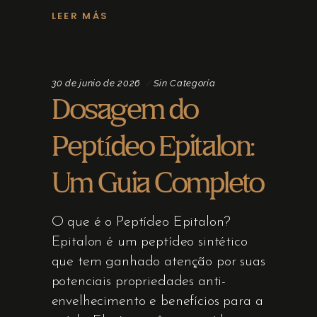
LEER MÁS
30 de junio de 2026
Sin Categoría
Dosagem do
Peptídeo Epitalon:
Um Guia Completo
O que é o Peptídeo Epitalon?
Epitalon é um peptídeo sintético
que tem ganhado atenção por suas
potenciais propriedades anti-
envelhecimento e benefícios para a