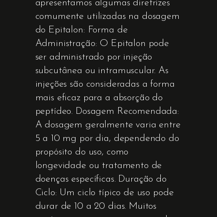
apresentamos algumas diretrizes
comumente utilizadas na dosagem
do Epitalon: Forma de
Administração: O Epitalon pode
ser administrado por injeção
subcutânea ou intramuscular. As
injeções são consideradas a forma
mais eficaz para a absorção do
peptídeo. Dosagem Recomendada:
A dosagem geralmente varia entre
5 a 10 mg por dia, dependendo do
propósito do uso, como
longevidade ou tratamento de
doenças específicas. Duração do
Ciclo: Um ciclo típico de uso pode
durar de 10 a 20 dias. Muitos