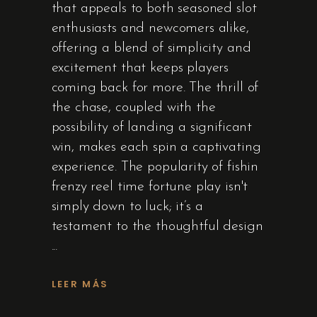
that appeals to both seasoned slot
enthusiasts and newcomers alike,
offering a blend of simplicity and
excitement that keeps players
coming back for more. The thrill of
the chase, coupled with the
possibility of landing a significant
win, makes each spin a captivating
experience. The popularity of fishin
frenzy reel time fortune play isn't
simply down to luck; it’s a
testament to the thoughtful design
LEER MÁS