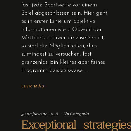
fast jede Sportwette vor einem
Spiel abgeschlossen sein. Hier geht
es in erster Linie um objektive
Informationen wie z. Obwohl der
Wettbonus schwer umzusetzen ist,
so sind die Möglichkeiten, dies
zumindest zu versuchen, fast
grenzenlos. Ein kleines aber feines
Programm beispielsweise
LEER MÁS
30 de junio de 2026
Sin Categoría
Exceptional_strateg