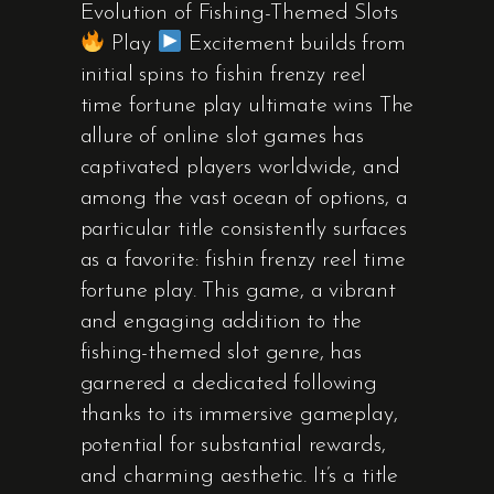
Evolution of Fishing-Themed Slots
Play
Excitement builds from
initial spins to fishin frenzy reel
time fortune play ultimate wins The
allure of online slot games has
captivated players worldwide, and
among the vast ocean of options, a
particular title consistently surfaces
as a favorite: fishin frenzy reel time
fortune play. This game, a vibrant
and engaging addition to the
fishing-themed slot genre, has
garnered a dedicated following
thanks to its immersive gameplay,
potential for substantial rewards,
and charming aesthetic. It’s a title