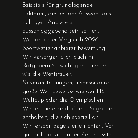
Beispiele für grundlegende
Faktoren, die bei der Auswahl des
richtigen Anbieters
ausschlaggebend sein sollten.
Wettanbieter Vergleich 2026:
Sportwettenanbieter Bewertung
Wir versorgen dich auch mit
Ratgebern zu wichtigen Themen
wie die Wettsteuer.
Skiveranstaltungen, insbesondere
große Wettbewerbe wie der FIS
Weltcup oder die Olympischen
Winterspiele, sind oft im Programm
enthalten, die sich speziell an
Wintersportbegeisterte richten. Vor
gar nicht allzu langer Zeit musste