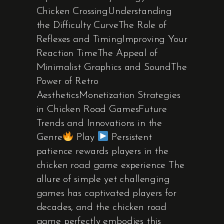
Chicken CrossingUnderstanding
the Difficulty CurveThe Role of
Reflexes and TimingImproving Your
Reaction TimeThe Appeal of
Minimalist Graphics and SoundThe
Power of Retro
AestheticsMonetization Strategies
in Chicken Road GamesFuture
Trends and Innovations in the
Genre
Play
Persistent
patience rewards players in the
chicken road game experience The
allure of simple yet challenging
games has captivated players for
decades, and the chicken road
game perfectly embodies this