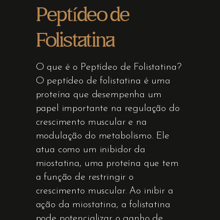
Peptídeo de
Folistatina
O que é o Peptídeo de Folistatina?
O peptídeo de folistatina é uma
proteína que desempenha um
papel importante na regulação do
crescimento muscular e na
modulação do metabolismo. Ele
atua como um inibidor da
miostatina, uma proteína que tem
a função de restringir o
crescimento muscular. Ao inibir a
ação da miostatina, a folistatina
pode potencializar o ganho de