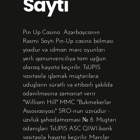
Saytı
Pin Up Casino ️ Azərbaycanın
Rəsmi Saytı Pin-Up casino bölməsi
yoxdur və idman mərc oyunları
yerli qanunvericiliyə tam uyğun
olaraq həyata keçirilir. TsUPIS
vasitəsilə işləmək müştərilərə
uduşların sürətli və etibarlı şəkildə
ödənilməsinə zəmanət verir.
"William Hill" MMC "Bukmekerlər
Assosiasiyası" SRO-nun üzvüdür -
üzvlük şəhadətnaməsi № 8. Müştəri
ödənişləri TsUPIS ASC QIWI-bank
vasitəsilə həyata keçirilir. Mərclər