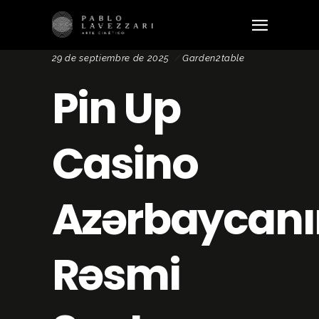
29 de septiembre de 2025
Garden2table
Pin Up
Casino ️
Azərbaycanı
Rəsmi