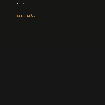
alle
LEER MÁS