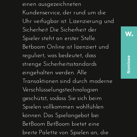
einen ausgezeichneten
Kundenservice, der rund um die
Uhr verfügbar ist. Lizenzierung und
Sicherheit Die Sicherheit der
Spieler steht an erster Stelle.
Betboom Online ist lizenziert und
reguliert, was bedeutet, dass
strenge Sicherheitsstandards
eingehalten werden. Alle
Transaktionen sind durch moderne
Verschlüsselungstechnologien
geschützt, sodass Sie sich beim
Spielen vollkommen wohlfühlen
können. Das Spielangebot bei
BetBoom BetBoom bietet eine
breite Palette von Spielen an, die