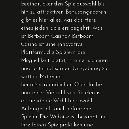
beeindruckenden Spielauswahl bis
hin zu attraktiven Bonusangeboten
gibt es hier alles, was das Herz
eines jeden Spielers begehrt. Was
ist BetBoom Casino? BetBoom
Casino ist eine innovative
Plattform, die Spielern die
Möglichkeit bietet, in einer sicheren
und unterhaltsamen Umgebung zu
wetten. Mit einer
benutzerfreundlichen Oberfläche
und einer Vielzahl von Spielen ist
es die ideale Wahl für sowohl
Anfänger als auch erfahrene
Spieler. Die Website ist bekannt für
ihre fairen Spielpraktiken und