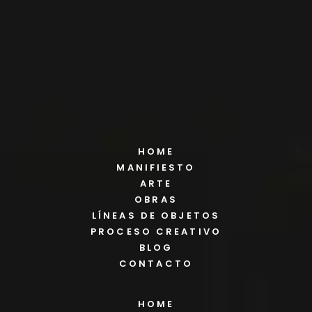
HOME
MANIFIESTO
ARTE
OBRAS
LÍNEAS DE OBJETOS
PROCESO CREATIVO
BLOG
CONTACTO
HOME