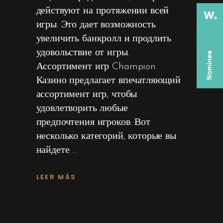
действуют на протяжении всей
игры. Это дает возможность
увеличить банкролл и продлить
удовольствие от игры.
Ассортимент игр Champion
Казино предлагает впечатляющий
ассортимент игр, чтобы
удовлетворить любые
предпочтения игроков. Вот
несколько категорий, которые вы
найдете
LEER MÁS