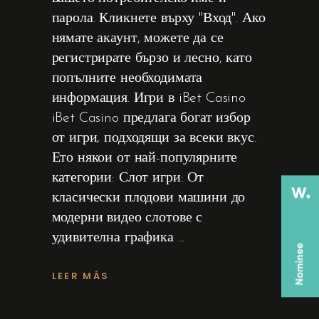
парола. Кликнете върху "Вход". Ако
нямате акаунт, можете да се
регистрирате бързо и лесно, като
попълните необходимата
информация. Игри в iBet Casino
iBet Casino предлага богат избор
от игри, подходящи за всеки вкус.
Ето някои от най-популярните
категории: Слот игри: От
класически плодови машини до
модерни видео слотове с
удивителна графика
LEER MÁS